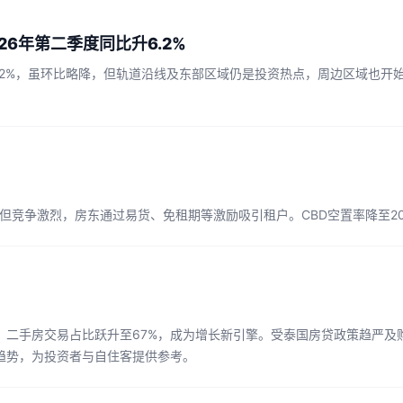
6年第二季度同比升6.2%
6.2%，虽环比略降，但轨道沿线及东部区域仍是投资热点，周边区域也
，但竞争激烈，房东通过易货、免租期等激励吸引租户。CBD空置率降至2
：二手房交易占比跃升至67%，成为增长新引擎。受泰国房贷政策趋严及
趋势，为投资者与自住客提供参考。