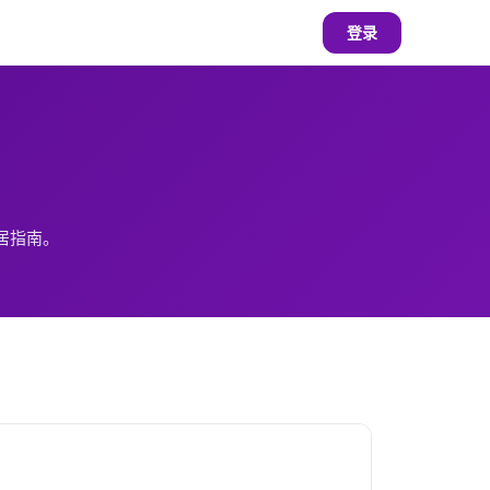
登录
居指南。