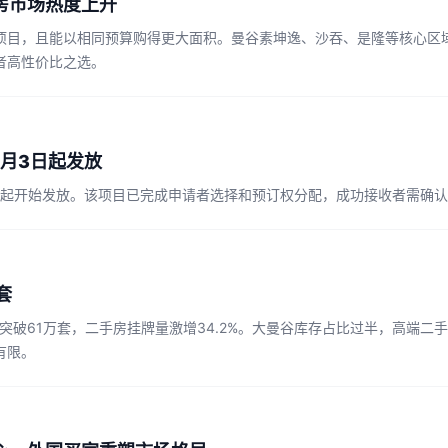
房市场热度上升
项目，且能以相同预算购得更大面积。曼谷素坤逸、沙吞、是隆等核心区
者高性价比之选。
将于8月3日起发放
格将于8月3日起开始发放。该项目已完成申请者选择和预订权分配，成功接收者需
套
将突破61万套，二手房挂牌量激增34.2%。大曼谷库存占比过半，高端
有限。