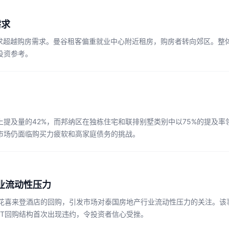
需求
国租房需求超越购房需求。曼谷租客偏重就业中心附近租房，购房者转向郊区
投资参考。
提及量的42%，而邦纳区在独栋住宅和联排别墅类别中以75%的提及
市场仍面临购买力疲软和高家庭债务的挑战。
行业流动性压力
兰花喜来登酒店的回购，引发市场对泰国房地产行业流动性压力的关注。该
IT回购结构首次出现违约，令投资者信心受挫。