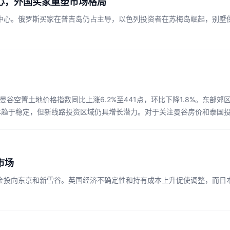
心，外国买家重塑市场格局
中心。俄罗斯买家在普吉岛仍占主导，以色列投资者在苏梅岛崛起，别墅
曼谷空置土地价格指数同比上涨6.2%至441点，环比下降1.8%。东部郊
整体趋于稳定，但新线路投资区域仍具增长潜力。对于关注曼谷房价和泰国
市场
金投向东京和新雪谷。英国经济不确定性和持有成本上升促使调整，而日