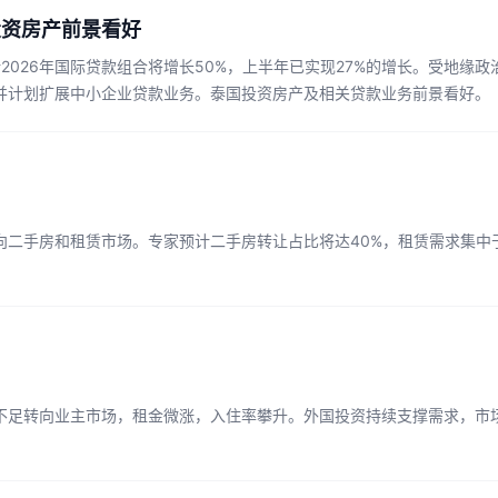
投资房产前景看好
计2026年国际贷款组合将增长50%，上半年已实现27%的增长。受地缘
并计划扩展中小企业贷款业务。泰国投资房产及相关贷款业务前景看好。
向二手房和租赁市场。专家预计二手房转让占比将达40%，租赁需求集中
不足转向业主市场，租金微涨，入住率攀升。外国投资持续支撑需求，市