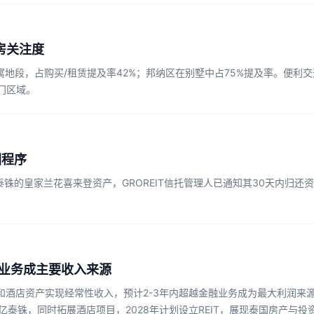
房关注度
地段，占购买/租赁提及率42%；邦纳区在别墅中占75%提及率。便利
门区域。
回程序
亿泰铢的皇家兰花喜来登资产，GROREIT信托管理人已通知其30天内归
。
融业务成主要收入来源
通过办公楼和酒店资产实现经常性收入，预计2-3年内超越金融业务成为最大利润
亿泰铢，同时拓展酒店项目，2028年计划设立REIT，展现泰国房产与投