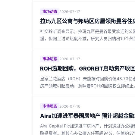
市场动态
2026-07-17
拉玛九区公寓与邦纳区房屋领衔曼谷住
社交聆听调查显示，拉玛九区是曼谷最受欢迎的公寓
缓，但网上讨论热度不减，研究人员归纳出10个热
市场动态
2026-07-17
ROH逾期回购，GROREIT启动资产收
皇家兰花酒店（ROH）未能按时回购价值48.73
房产领域引起震动，意味着ROH的回购权立即终止
市场动态
2026-07-16
Aira加速进军泰国房地产 预计超越金
Aira Capital Plc加速进军房地产，计划
略投资者。其核心办公楼入住率超94%，估值约37