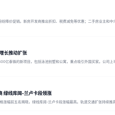
纷纷降价促销。新房开发商推出折扣、税费减免等优惠；二手房业主和中
求增长推动扩张
价值400亿泰铢的新项目，包括泳池别墅和公寓，重点吸引外国买家。公司
 绿线库阔-兰卢卡段领涨
价格涨幅前五名揭晓，绿线库阔-兰卢卡段涨幅最高。轨道交通扩张持续推