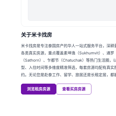
关于米卡找房
米卡找房是专注泰国房产的华人一站式服务平台，深耕
各类真实房源，重点覆盖素坤逸（Sukhumvit）、通罗（T
（Sathorn）、乍都节（Chatuchak）等热门生活
型、入住时间等多维度精准筛选，每套房源均配有真实
约。无论您是赴泰工作、留学、旅居还是长租定居，都
浏览租房房源
查看买房房源