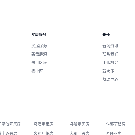
买房服务
米卡
买房房源
新闻资讯
新盘房源
联系我们
热门区域
工作机会
找小区
新功能
帮助中心
三攀他旺买房
乌隆素租房
乌隆素买房
乍都节租房
埃卡迈买房
央那哇租房
央那哇买房
奇隆租房