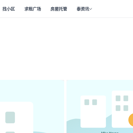
找小区
求租广场
房屋托管
泰资讯