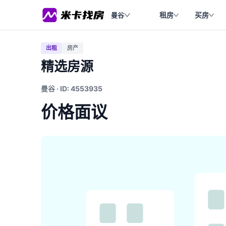
租房
买房
曼谷
出租
房产
精选房源
曼谷 · ID: 4553935
价格面议