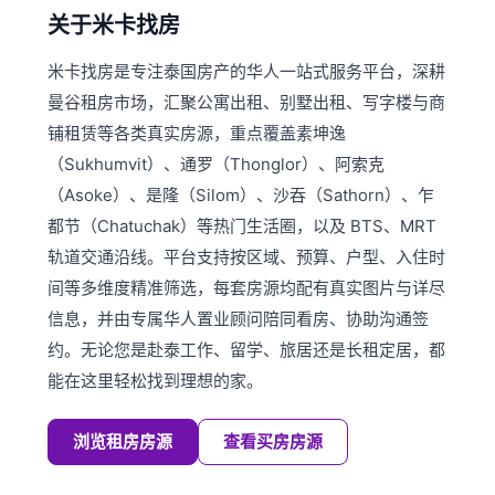
关于米卡找房
米卡找房是专注泰国房产的华人一站式服务平台，深耕
曼谷租房市场，汇聚公寓出租、别墅出租、写字楼与商
铺租赁等各类真实房源，重点覆盖素坤逸
（Sukhumvit）、通罗（Thonglor）、阿索克
（Asoke）、是隆（Silom）、沙吞（Sathorn）、乍
都节（Chatuchak）等热门生活圈，以及 BTS、MRT
轨道交通沿线。平台支持按区域、预算、户型、入住时
间等多维度精准筛选，每套房源均配有真实图片与详尽
信息，并由专属华人置业顾问陪同看房、协助沟通签
约。无论您是赴泰工作、留学、旅居还是长租定居，都
能在这里轻松找到理想的家。
浏览租房房源
查看买房房源