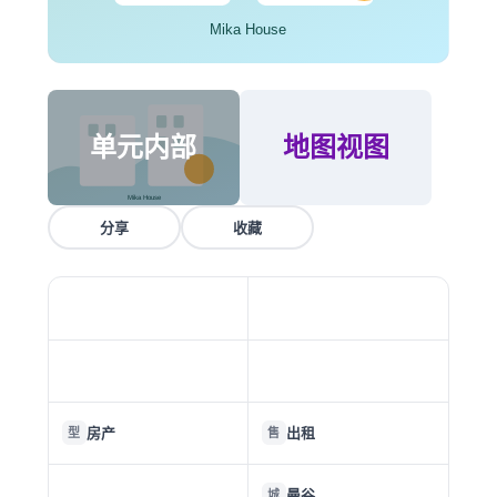
单元内部
地图视图
分享
收藏
房产
出租
型
售
曼谷
城