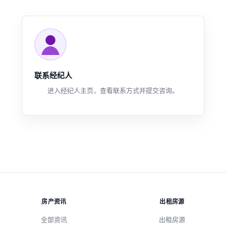
联系经纪人
进入经纪人主页，查看联系方式并提交咨询。
房产资讯
出租房源
全部资讯
出租房源