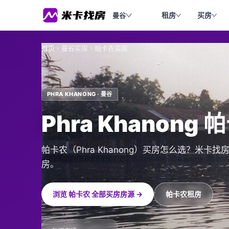
租房
买房
曼谷
首页
›
曼谷买房
›
帕卡农买房
PHRA KHANONG · 曼谷
Phra Khanong
帕卡农（Phra Khanong）买房怎么选？米
房。
浏览 帕卡农 全部买房房源 →
帕卡农租房