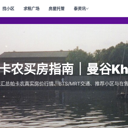
找小区
求租广场
房屋托管
泰资讯
 帕卡农买房指南｜曼谷Khlo
卡找房汇总帕卡农真实房价行情、BTS/MRT交通、推荐小区与