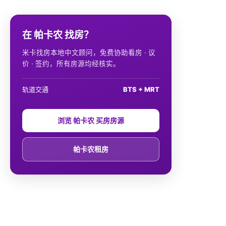
在 帕卡农 找房？
米卡找房本地中文顾问，免费协助看房 · 议
价 · 签约，所有房源均经核实。
轨道交通
BTS + MRT
浏览 帕卡农 买房房源
帕卡农租房