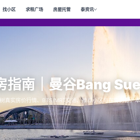
找小区
求租广场
房屋托管
泰资讯
买房指南｜曼谷Bang Su
总邦树真实房价行情、BTS/MRT交通、推荐小区与在售房源