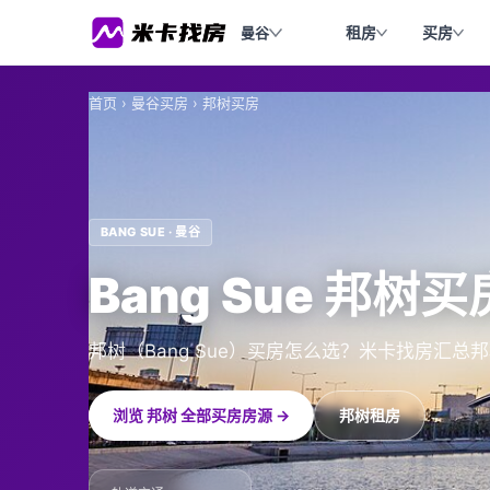
租房
买房
曼谷
首页
›
曼谷买房
›
邦树买房
BANG SUE · 曼谷
Bang Sue 邦树
邦树（Bang Sue）买房怎么选？米卡找房汇
浏览 邦树 全部买房房源 →
邦树租房