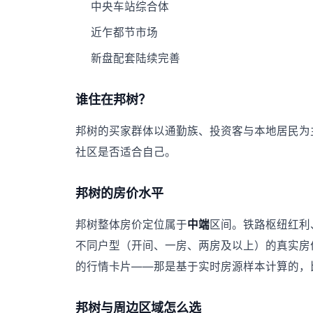
中央车站综合体
近乍都节市场
新盘配套陆续完善
谁住在邦树？
邦树的买家群体以通勤族、投资客与本地居民为
社区是否适合自己。
邦树的房价水平
邦树整体房价定位属于
中端
区间。铁路枢纽红利
不同户型（开间、一房、两房及以上）的真实房
的行情卡片——那是基于实时房源样本计算的，
邦树与周边区域怎么选