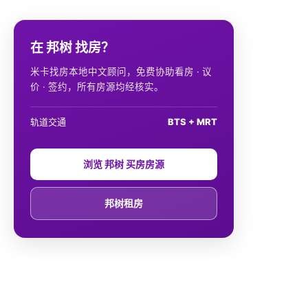
在 邦树 找房？
米卡找房本地中文顾问，免费协助看房 · 议
价 · 签约，所有房源均经核实。
轨道交通
BTS + MRT
浏览 邦树 买房房源
邦树租房