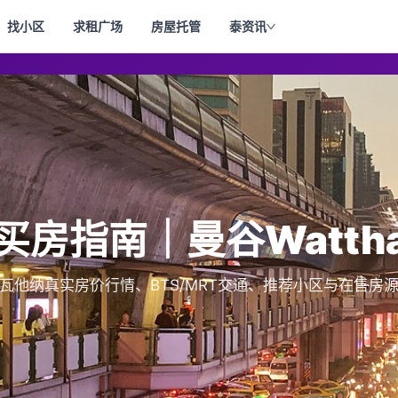
找小区
求租广场
房屋托管
泰资讯
纳买房指南｜曼谷Watth
汇总瓦他纳真实房价行情、BTS/MRT交通、推荐小区与在售