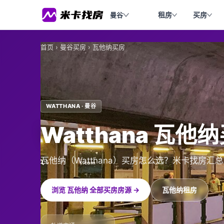
租房
买房
曼谷
首页
›
曼谷买房
›
瓦他纳买房
WATTHANA · 曼谷
Watthana 瓦他
瓦他纳（Watthana）买房怎么选？米卡找房
浏览 瓦他纳 全部买房房源 →
瓦他纳租房