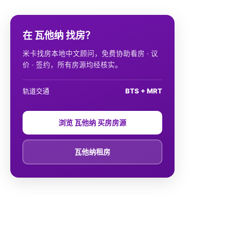
在 瓦他纳 找房？
米卡找房本地中文顾问，免费协助看房 · 议
价 · 签约，所有房源均经核实。
轨道交通
BTS + MRT
浏览 瓦他纳 买房房源
瓦他纳租房