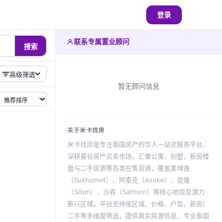
登录
联系专属置业顾问
搜索
高级筛选
暂无顾问信息
关于米卡找房
米卡找房是专注泰国房产的华人一站式服务平台，
深耕曼谷房产买卖市场，汇聚公寓、别墅、新房楼
盘与二手房源等各类在售房源，覆盖素坤逸
（Sukhumvit）、阿索克（Asoke）、是隆
（Silom）、沙吞（Sathorn）等核心地段及潜力
新兴区域。平台支持按区域、价格、户型、新房/
二手等多维度筛选，提供真实房源信息、专业泰国