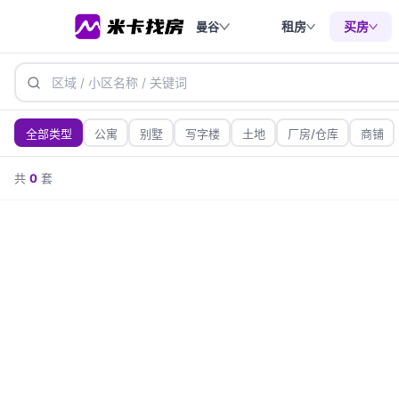
租房
买房
曼谷
全部类型
公寓
别墅
写字楼
土地
厂房/仓库
商铺
价格
共
0
套
200万内
200-500万
500-1000万
1000万+
面积（㎡）
50-100
100-200
200+
50㎡内
卧室数
1室
2室
3室
4室
5室+
新旧
不限
新房
二手房