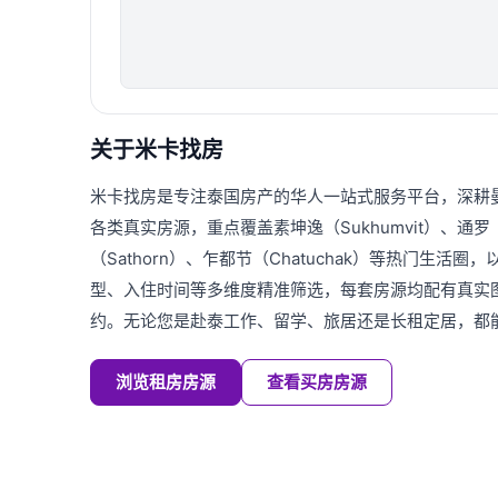
关于米卡找房
米卡找房是专注泰国房产的华人一站式服务平台，深耕
各类真实房源，重点覆盖素坤逸（Sukhumvit）、通罗（T
（Sathorn）、乍都节（Chatuchak）等热门生活
型、入住时间等多维度精准筛选，每套房源均配有真实
约。无论您是赴泰工作、留学、旅居还是长租定居，都
浏览租房房源
查看买房房源