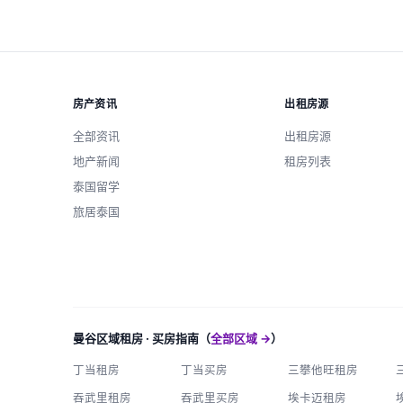
房产资讯
出租房源
全部资讯
出租房源
地产新闻
租房列表
泰国留学
旅居泰国
曼谷区域租房 · 买房指南（
全部区域 →
）
丁当租房
丁当买房
三攀他旺租房
吞武里租房
吞武里买房
埃卡迈租房