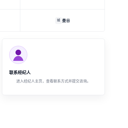
曼谷
城
联系经纪人
进入经纪人主页，查看联系方式并提交咨询。