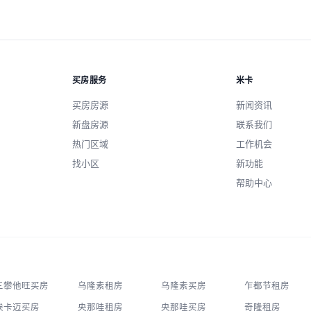
买房服务
米卡
买房房源
新闻资讯
新盘房源
联系我们
热门区域
工作机会
找小区
新功能
帮助中心
三攀他旺买房
乌隆素租房
乌隆素买房
乍都节租房
埃卡迈买房
央那哇租房
央那哇买房
奇隆租房