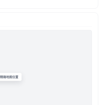
精确地图位置