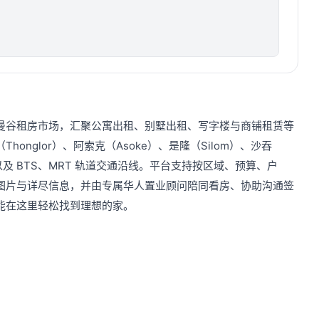
曼谷租房市场，汇聚公寓出租、别墅出租、写字楼与商铺租赁等
honglor）、阿索克（Asoke）、是隆（Silom）、沙吞
圈，以及 BTS、MRT 轨道交通沿线。平台支持按区域、预算、户
图片与详尽信息，并由专属华人置业顾问陪同看房、协助沟通签
能在这里轻松找到理想的家。