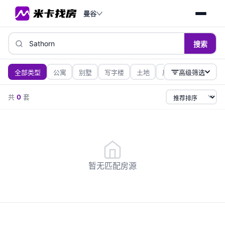
曼谷
搜索
全部类型
公寓
别墅
写字楼
土地
厂房/仓库
高级筛选
商铺
价格
共
0
套
—
200万内
200-500万
500-1000万
1000万+
面积（㎡）
—
50-100
100-200
200+
暂无匹配房源
50㎡内
卧室数
1室
2室
3室
4室
5室+
新旧
不限
新房
二手房