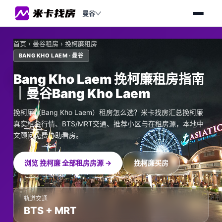
曼谷
首页
›
曼谷租房
›
挽柯廉租房
BANG KHO LAEM · 曼谷
Bang Kho Laem 挽柯廉租房指南
｜曼谷Bang Kho Laem
挽柯廉（Bang Kho Laem）租房怎么选？米卡找房汇总挽柯廉
真实租金行情、BTS/MRT交通、推荐小区与在租房源，本地中
文顾问免费协助看房。
浏览 挽柯廉 全部租房房源 →
挽柯廉买房
轨道交通
BTS + MRT