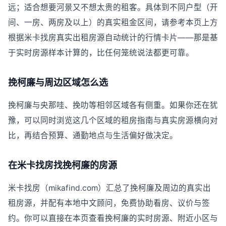
远；适合想要河景又不想太贵的租客。具体到不同户型（开
间、一房、两房及以上）的真实租金区间，请参考本页上方
根据米卡找房真实出租房源自动统计的行情卡片——那是基
于实时房源样本计算的，比任何笼统说法都更可靠。
挽柯廉与周边区域怎么选
挽柯廉与央那哇、挽叻等相邻区域各有侧重。如果你还在犹
豫，可以同时浏览这几个区域的租房指南与真实房源横向对
比，再结合预算、通勤地点与生活偏好做决定。
在米卡找房找挽柯廉的房源
米卡找房（mikafind.com）汇总了挽柯廉及周边的真实出
租房源，并配有本地中文顾问，免费协助看房、议价与签
约。你可以直接在本页查看挽柯廉的实时房源、附近小区与