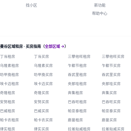
找小区
新功能
帮助中心
曼谷区域租房 · 买房指南（
全部区域 →
）
丁当租房
丁当买房
三攀他旺租房
三攀他旺买房
乌隆素租房
乌隆素买房
乍都节租房
乍都节买房
叻甲挽租房
叻甲挽买房
吞武里租房
吞武里买房
埃卡迈租房
埃卡迈买房
央那哇租房
央那哇买房
奇隆租房
奇隆买房
奔集租房
奔集买房
安努租房
安努买房
巴吞旺租房
巴吞旺买房
巴威租房
巴威买房
帕亚泰租房
帕亚泰买房
帕卡农租房
帕卡农买房
廊曼租房
廊曼买房
律实租房
律实买房
拉差贴威租房
拉差贴威买房