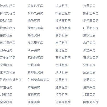
拉差达租房
拉差达买房
拉抛租房
拉抛买房
拉玛九租房
拉玛九买房
拍那空租房
拍那空买房
挽叻租房
挽叻买房
挽柯廉租房
挽柯廉买房
挽甲必租房
挽甲必买房
旺通郎租房
旺通郎买房
是隆租房
是隆买房
暹罗租房
暹罗买房
民武里租房
民武里买房
水门租房
水门买房
沙吞租房
沙吞买房
澎蓬租房
澎蓬买房
瓦他纳租房
瓦他纳买房
石龙军租房
石龙军买房
空堤租房
空堤买房
空讪租房
空讪买房
素坤逸租房
素坤逸买房
纳纳租房
纳纳买房
胜利纪念碑租房
胜利纪念碑买房
贝灵租房
贝灵买房
辉煌租房
辉煌买房
通罗租房
通罗买房
邦树租房
邦树买房
邦那租房
邦那买房
銮銮租房
銮銮买房
阿索克租房
阿索克买房