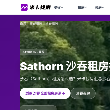
租房
买房
曼谷
首页
›
曼谷租房
›
沙吞租房
SATHORN · 曼谷
Sathorn 沙吞租
沙吞（Sathorn）租房怎么选？米卡找房汇总
浏览 沙吞 全部租房房源 →
沙吞买房