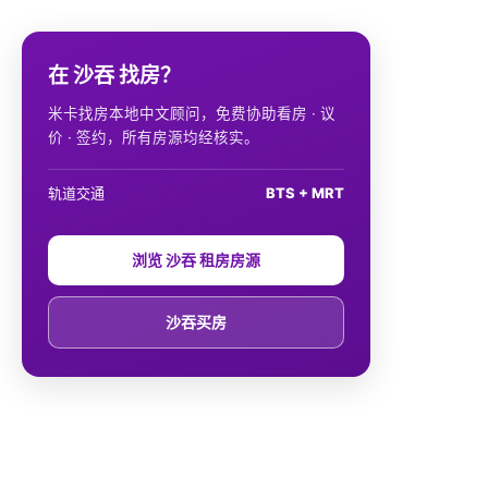
在 沙吞 找房？
米卡找房本地中文顾问，免费协助看房 · 议
价 · 签约，所有房源均经核实。
轨道交通
BTS + MRT
浏览 沙吞 租房房源
沙吞买房