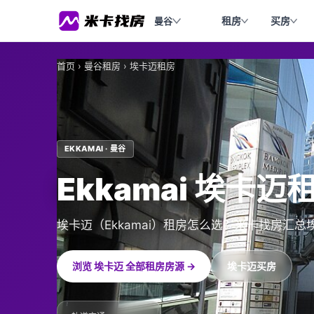
租房
买房
曼谷
首页
›
曼谷租房
›
埃卡迈租房
EKKAMAI · 曼谷
Ekkamai 埃卡迈
埃卡迈（Ekkamai）租房怎么选？米卡找房汇
浏览 埃卡迈 全部租房房源 →
埃卡迈买房