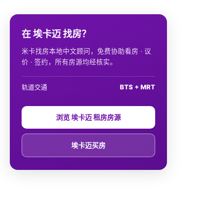
在 埃卡迈 找房？
米卡找房本地中文顾问，免费协助看房 · 议
价 · 签约，所有房源均经核实。
轨道交通
BTS + MRT
浏览 埃卡迈 租房房源
埃卡迈买房