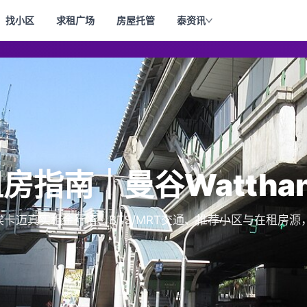
找小区
求租广场
房屋托管
泰资讯
租房指南｜曼谷Wattha
总埃卡迈真实租金行情、BTS/MRT交通、推荐小区与在租房