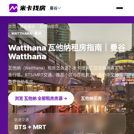
曼谷
首页
›
曼谷租房
›
瓦他纳租房
WATTHANA · 曼谷
Watthana 瓦他纳租房指南｜曼谷
Watthana
瓦他纳（Watthana）租房怎么选？米卡找房汇总瓦他纳真实租
金行情、BTS/MRT交通、推荐小区与在租房源，本地中文顾问
免费协助看房。
浏览 瓦他纳 全部租房房源 →
瓦他纳买房
轨道交通
BTS + MRT