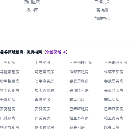
热门区域
工作机会
找小区
新功能
帮助中心
曼谷区域租房 · 买房指南（
全部区域 →
）
丁当租房
丁当买房
三攀他旺租房
三攀他旺买房
乌隆素租房
乌隆素买房
乍都节租房
乍都节买房
叻甲挽租房
叻甲挽买房
吞武里租房
吞武里买房
埃卡迈租房
埃卡迈买房
央那哇租房
央那哇买房
奇隆租房
奇隆买房
奔集租房
奔集买房
安努租房
安努买房
巴吞旺租房
巴吞旺买房
巴威租房
巴威买房
帕亚泰租房
帕亚泰买房
帕卡农租房
帕卡农买房
廊曼租房
廊曼买房