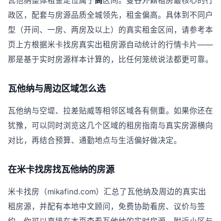
瓦他纳整体租金定位属于
高
区间。曼谷外籍租房最核心的行
政区，配套与房源品质全城领先，租金偏高。具体到不同户
型（开间、一房、两房及以上）的真实租金区间，请参考本
页上方根据米卡找房真实出租房源自动统计的行情卡片——
那是基于实时房源样本计算的，比任何笼统说法都更可靠。
瓦他纳与周边区域怎么选
瓦他纳与空堤、拉差贴威等相邻区域各有侧重。如果你还在
犹豫，可以同时浏览这几个区域的租房指南与真实房源横向
对比，再结合预算、通勤地点与生活偏好做决定。
在米卡找房找瓦他纳的房源
米卡找房（mikafind.com）汇总了瓦他纳及周边的真实出
租房源，并配有本地中文顾问，免费协助看房、议价与签