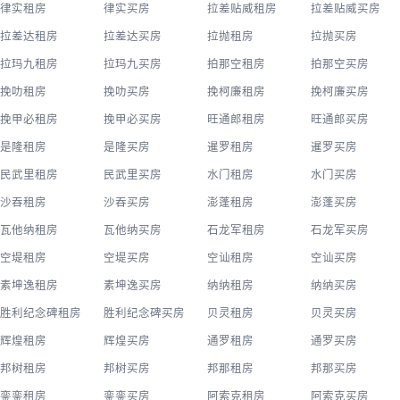
律实租房
律实买房
拉差贴威租房
拉差贴威买房
拉差达租房
拉差达买房
拉抛租房
拉抛买房
拉玛九租房
拉玛九买房
拍那空租房
拍那空买房
挽叻租房
挽叻买房
挽柯廉租房
挽柯廉买房
挽甲必租房
挽甲必买房
旺通郎租房
旺通郎买房
是隆租房
是隆买房
暹罗租房
暹罗买房
民武里租房
民武里买房
水门租房
水门买房
沙吞租房
沙吞买房
澎蓬租房
澎蓬买房
瓦他纳租房
瓦他纳买房
石龙军租房
石龙军买房
空堤租房
空堤买房
空讪租房
空讪买房
素坤逸租房
素坤逸买房
纳纳租房
纳纳买房
胜利纪念碑租房
胜利纪念碑买房
贝灵租房
贝灵买房
辉煌租房
辉煌买房
通罗租房
通罗买房
邦树租房
邦树买房
邦那租房
邦那买房
銮銮租房
銮銮买房
阿索克租房
阿索克买房