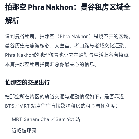
拍那空 Phra Nakhon：曼谷租房区域全
解析
说到曼谷租房，拍那空（Phra Nakhon）是绕不开的区域。
曼谷历史与旅游核心，大皇宫、考山路与老城文化汇聚，
Phra Nakhon的地理位置也让它在通勤与生活上各有特点。
本篇拍那空租房指南汇总你最关心的信息。
拍那空的交通出行
拍那空所在片区的轨道交通与通勤情况如下，是否靠近
BTS／MRT 站点往往直接影响租房的租金与便利度：
MRT Sanam Chai／Sam Yot 站
近昭披耶河