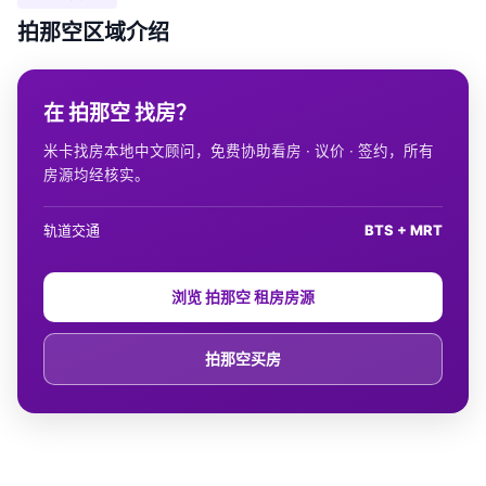
拍那空区域介绍
在 拍那空 找房？
米卡找房本地中文顾问，免费协助看房 · 议价 · 签约，所有
房源均经核实。
轨道交通
BTS + MRT
浏览 拍那空 租房房源
拍那空买房