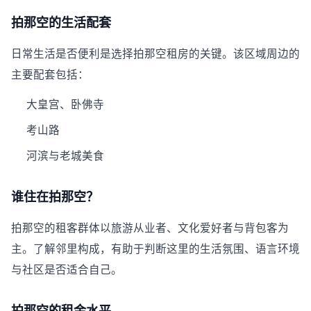
拍那空的生活配套
日常生活是否便利是选择拍那空租房的关键。该区域周边的
主要配套包括：
大皇宫、卧佛寺
考山路
河滨与老城美食
谁住在拍那空？
拍那空的租客群体以旅游从业者、文化爱好者与背包客为
主。了解邻里构成，有助于判断这里的生活氛围、语言环境
与社区是否适合自己。
拍那空的租金水平