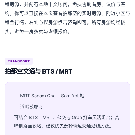
租房源，并配有本地中文顾问，免费协助看房、议价与签
约。你可以直接在本页查看拍那空的实时房源、附近小区与
租金行情，看到心仪房源点击咨询即可。所有房源均经核
实，避免一房多卖与虚假报价。
TRANSPORT
拍那空交通与 BTS / MRT
MRT Sanam Chai／Sam Yot 站
近昭披耶河
可结合 BTS／MRT、公交与 Grab 打车灵活组合；高
峰期路面较堵，建议优先选择轨道交通沿线房源。