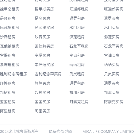
挽甲必租房
挽甲必买房
旺通郎租房
旺通郎买房
是隆租房
是隆买房
暹罗租房
暹罗买房
民武里租房
民武里买房
水门租房
水门买房
沙吞租房
沙吞买房
澎蓬租房
澎蓬买房
瓦他纳租房
瓦他纳买房
石龙军租房
石龙军买房
空堤租房
空堤买房
空讪租房
空讪买房
素坤逸租房
素坤逸买房
纳纳租房
纳纳买房
胜利纪念碑租房
胜利纪念碑买房
贝灵租房
贝灵买房
辉煌租房
辉煌买房
通罗租房
通罗买房
邦树租房
邦树买房
邦那租房
邦那买房
銮銮租房
銮銮买房
阿索克租房
阿索克买房
阿里租房
阿里买房
2024米卡找房 版权所有
隐私
·
条款
·
地图
MIKA LIFE COMPANY LIMITED