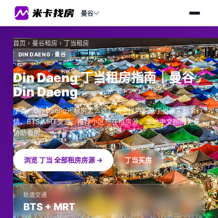
曼谷
首页
›
曼谷租房
›
丁当租房
DIN DAENG · 曼谷
Din Daeng 丁当租房指南｜曼谷
Din Daeng
丁当（Din Daeng）租房怎么选？米卡找房汇总丁当真实租金行
情、BTS/MRT交通、推荐小区与在租房源，本地中文顾问免费
协助看房。
浏览 丁当 全部租房房源 →
丁当买房
轨道交通
BTS + MRT