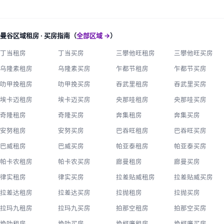
曼谷区域租房 · 买房指南（
全部区域 →
）
丁当租房
丁当买房
三攀他旺租房
三攀他旺买房
乌隆素租房
乌隆素买房
乍都节租房
乍都节买房
叻甲挽租房
叻甲挽买房
吞武里租房
吞武里买房
埃卡迈租房
埃卡迈买房
央那哇租房
央那哇买房
奇隆租房
奇隆买房
奔集租房
奔集买房
安努租房
安努买房
巴吞旺租房
巴吞旺买房
巴威租房
巴威买房
帕亚泰租房
帕亚泰买房
帕卡农租房
帕卡农买房
廊曼租房
廊曼买房
律实租房
律实买房
拉差贴威租房
拉差贴威买房
拉差达租房
拉差达买房
拉抛租房
拉抛买房
拉玛九租房
拉玛九买房
拍那空租房
拍那空买房
挽叻租房
挽叻买房
挽柯廉租房
挽柯廉买房