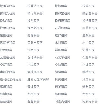
拉差达租房
拉差达买房
拉抛租房
拉抛买房
拉玛九租房
拉玛九买房
拍那空租房
拍那空买房
挽叻租房
挽叻买房
挽柯廉租房
挽柯廉买房
挽甲必租房
挽甲必买房
旺通郎租房
旺通郎买房
是隆租房
是隆买房
暹罗租房
暹罗买房
民武里租房
民武里买房
水门租房
水门买房
沙吞租房
沙吞买房
澎蓬租房
澎蓬买房
瓦他纳租房
瓦他纳买房
石龙军租房
石龙军买房
空堤租房
空堤买房
空讪租房
空讪买房
素坤逸租房
素坤逸买房
纳纳租房
纳纳买房
胜利纪念碑租房
胜利纪念碑买房
贝灵租房
贝灵买房
辉煌租房
辉煌买房
通罗租房
通罗买房
邦树租房
邦树买房
邦那租房
邦那买房
銮銮租房
銮銮买房
阿索克租房
阿索克买房