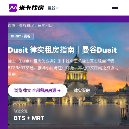
曼谷
首页
›
曼谷租房
›
律实租房
DUSIT · 曼谷
Dusit 律实租房指南｜曼谷Dusit
律实（Dusit）租房怎么选？米卡找房汇总律实真实租金行情、
BTS/MRT交通、推荐小区与在租房源，本地中文顾问免费协助
看房。
浏览 律实 全部租房房源 →
律实买房
轨道交通
BTS + MRT