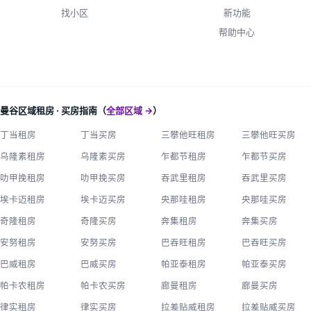
找小区
新功能
帮助中心
曼谷区域租房 · 买房指南（
全部区域 →
）
丁当租房
丁当买房
三攀他旺租房
三攀他旺买房
乌隆素租房
乌隆素买房
乍都节租房
乍都节买房
叻甲挽租房
叻甲挽买房
吞武里租房
吞武里买房
埃卡迈租房
埃卡迈买房
央那哇租房
央那哇买房
奇隆租房
奇隆买房
奔集租房
奔集买房
安努租房
安努买房
巴吞旺租房
巴吞旺买房
巴威租房
巴威买房
帕亚泰租房
帕亚泰买房
帕卡农租房
帕卡农买房
廊曼租房
廊曼买房
律实租房
律实买房
拉差贴威租房
拉差贴威买房