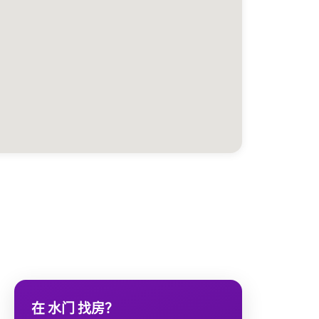
在 水门 找房？