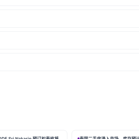
ODE Sri Nakarin 预订权表格将
泰国二手房涌入市场，库存预计