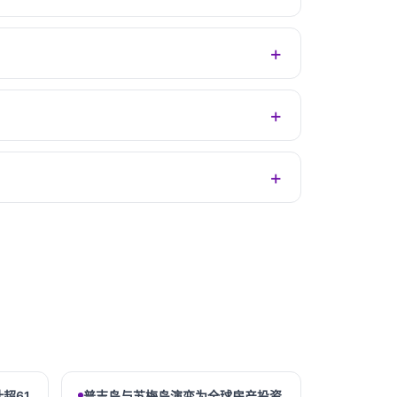
超61
普吉岛与苏梅岛演变为全球房产投资