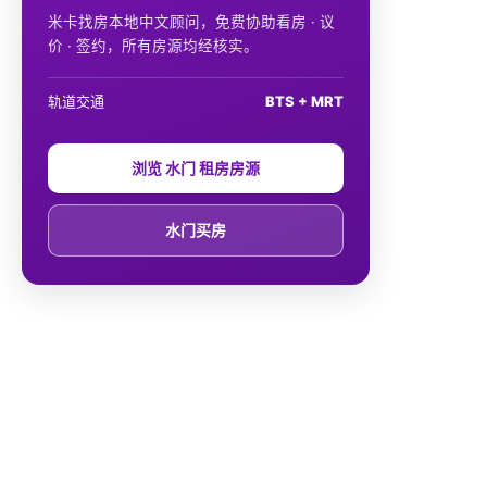
米卡找房本地中文顾问，免费协助看房 · 议
价 · 签约，所有房源均经核实。
轨道交通
BTS + MRT
浏览 水门 租房房源
水门买房