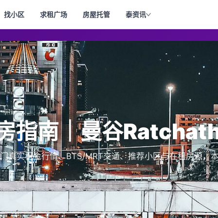
找小区
求租广场
房屋托管
泰资讯
租房指南｜曼谷Ratchath
总水门真实租金行情、BTS/MRT交通、推荐小区与在租房源