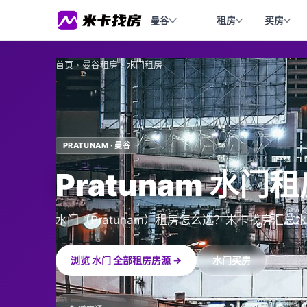
租房
买房
曼谷
首页
›
曼谷租房
›
水门租房
PRATUNAM · 曼谷
Pratunam 水门
水门（Pratunam）租房怎么选？米卡找房汇
浏览 水门 全部租房房源 →
水门买房