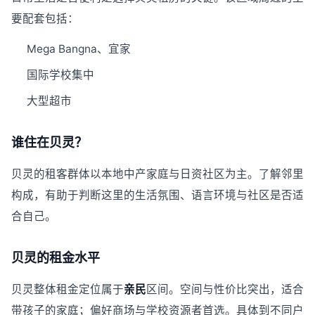
要配套包括：
Mega Bangna、宜家
国际学校集中
大型超市
谁住在贝灵？
贝灵的租客群体以本地中产家庭与日资社区为主。了解邻里
构成，有助于判断这里的生活氛围、语言环境与社区是否适
合自己。
贝灵的租金水平
贝灵整体租金定位属于
亲民
区间。空间与性价比突出，适合
带孩子的家庭；偏好商场与学校资源者首选。具体到不同户