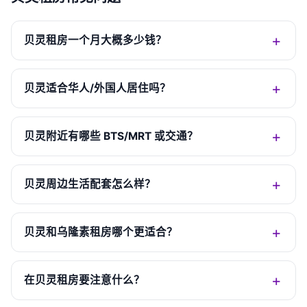
贝灵租房一个月大概多少钱？
贝灵适合华人/外国人居住吗？
贝灵附近有哪些 BTS/MRT 或交通？
贝灵周边生活配套怎么样？
贝灵和乌隆素租房哪个更适合？
在贝灵租房要注意什么？