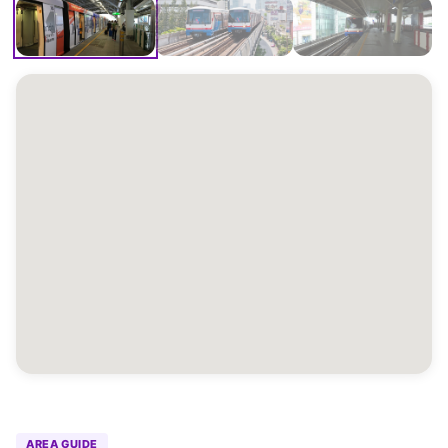
AREA GUIDE