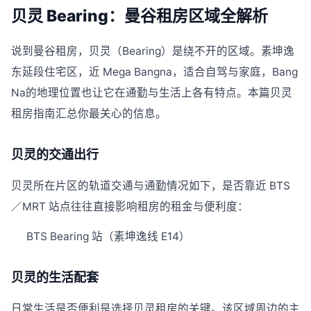
贝灵 Bearing：曼谷租房区域全解析
说到曼谷租房，贝灵（Bearing）是绕不开的区域。素坤逸
东延段住宅区，近 Mega Bangna，适合自驾与家庭，Bang
Na的地理位置也让它在通勤与生活上各有特点。本篇贝灵
租房指南汇总你最关心的信息。
贝灵的交通出行
贝灵所在片区的轨道交通与通勤情况如下，是否靠近 BTS
／MRT 站点往往直接影响租房的租金与便利度：
BTS Bearing 站（素坤逸线 E14）
贝灵的生活配套
日常生活是否便利是选择贝灵租房的关键。该区域周边的主