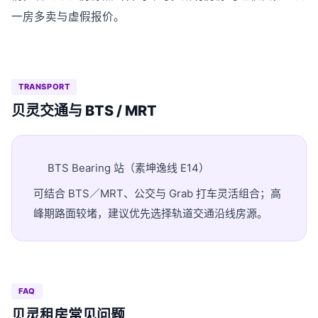
一房多卖与虚假报价。
TRANSPORT
贝灵交通与 BTS / MRT
BTS Bearing 站（素坤逸线 E14）
可结合 BTS／MRT、公交与 Grab 打车灵活组合；高
峰期路面较堵，建议优先选择轨道交通沿线房源。
FAQ
贝灵租房常见问题