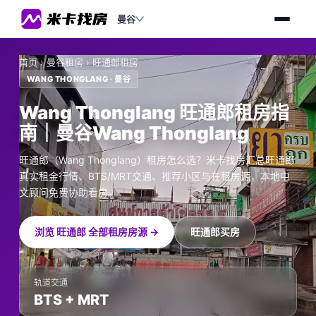
曼谷
首页
›
曼谷租房
›
旺通郎租房
WANG THONGLANG · 曼谷
Wang Thonglang 旺通郎租房指
南｜曼谷Wang Thonglang
旺通郎（Wang Thonglang）租房怎么选？米卡找房汇总旺通郎
真实租金行情、BTS/MRT交通、推荐小区与在租房源，本地中
文顾问免费协助看房。
浏览 旺通郎 全部租房房源 →
旺通郎买房
轨道交通
BTS + MRT