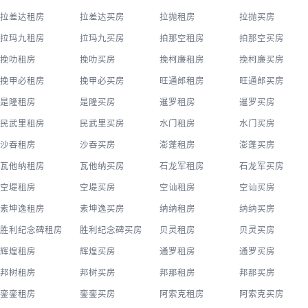
拉差达租房
拉差达买房
拉抛租房
拉抛买房
拉玛九租房
拉玛九买房
拍那空租房
拍那空买房
挽叻租房
挽叻买房
挽柯廉租房
挽柯廉买房
挽甲必租房
挽甲必买房
旺通郎租房
旺通郎买房
是隆租房
是隆买房
暹罗租房
暹罗买房
民武里租房
民武里买房
水门租房
水门买房
沙吞租房
沙吞买房
澎蓬租房
澎蓬买房
瓦他纳租房
瓦他纳买房
石龙军租房
石龙军买房
空堤租房
空堤买房
空讪租房
空讪买房
素坤逸租房
素坤逸买房
纳纳租房
纳纳买房
胜利纪念碑租房
胜利纪念碑买房
贝灵租房
贝灵买房
辉煌租房
辉煌买房
通罗租房
通罗买房
邦树租房
邦树买房
邦那租房
邦那买房
銮銮租房
銮銮买房
阿索克租房
阿索克买房