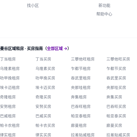
找小区
新功能
帮助中心
曼谷区域租房 · 买房指南（
全部区域 →
）
丁当租房
丁当买房
三攀他旺租房
三攀他旺买房
乌隆素租房
乌隆素买房
乍都节租房
乍都节买房
叻甲挽租房
叻甲挽买房
吞武里租房
吞武里买房
埃卡迈租房
埃卡迈买房
央那哇租房
央那哇买房
奇隆租房
奇隆买房
奔集租房
奔集买房
安努租房
安努买房
巴吞旺租房
巴吞旺买房
巴威租房
巴威买房
帕亚泰租房
帕亚泰买房
帕卡农租房
帕卡农买房
廊曼租房
廊曼买房
律实租房
律实买房
拉差贴威租房
拉差贴威买房