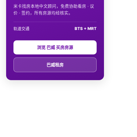
米卡找房本地中文顾问，免费协助看房 · 议
价 · 签约，所有房源均经核实。
轨道交通
BTS + MRT
浏览 巴威 买房房源
巴威租房