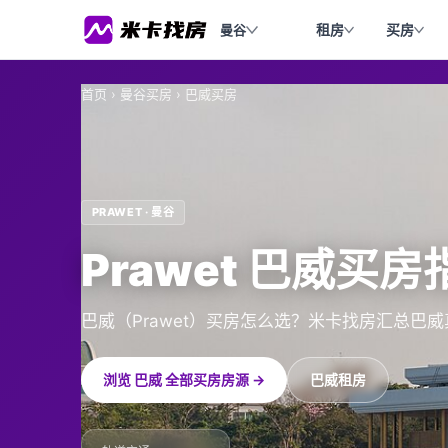
租房
买房
曼谷
首页
›
曼谷买房
›
巴威买房
PRAWET · 曼谷
Prawet 巴威买房
巴威（Prawet）买房怎么选？米卡找房汇总巴
浏览 巴威 全部买房房源 →
巴威租房