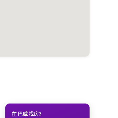
在 巴威 找房？