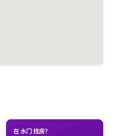
在 水门 找房？