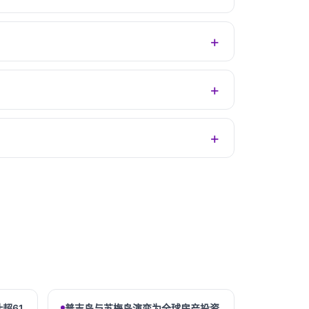
超61
普吉岛与苏梅岛演变为全球房产投资