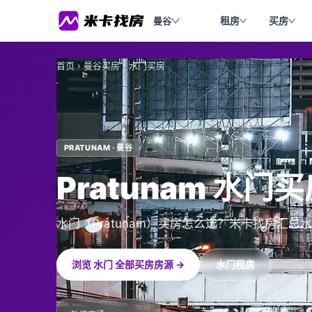
租房
买房
曼谷
首页
›
曼谷买房
›
水门买房
PRATUNAM · 曼谷
Pratunam 水门
水门（Pratunam）买房怎么选？米卡找房汇
浏览 水门 全部买房房源 →
水门租房