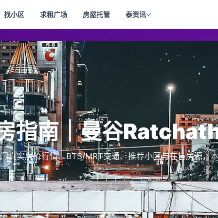
找小区
求租广场
房屋托管
泰资讯
买房指南｜曼谷Ratchath
总水门真实房价行情、BTS/MRT交通、推荐小区与在售房源