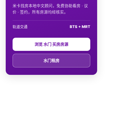
米卡找房本地中文顾问，免费协助看房 · 议
价 · 签约，所有房源均经核实。
轨道交通
BTS + MRT
浏览 水门 买房房源
水门租房