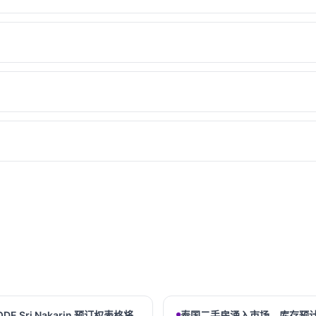
ODE Sri Nakarin 预订权表格将
泰国二手房涌入市场，库存预计