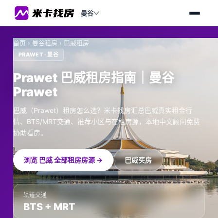
曼谷
首页
›
曼谷租房
›
巴威租房
PRAWET · 曼谷
Prawet 巴威租房指南｜曼谷
Prawet
巴威（Prawet）租房怎么选？米卡找房汇总巴威真实租金行
情、BTS/MRT交通、推荐小区与在租房源，本地中文顾问免费
协助看房。
浏览 巴威 全部租房房源 →
巴威买房
轨道交通
BTS + MRT