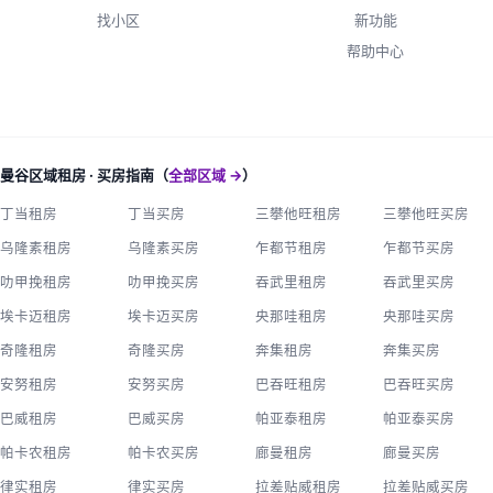
找小区
新功能
帮助中心
曼谷区域租房 · 买房指南（
全部区域 →
）
丁当租房
丁当买房
三攀他旺租房
三攀他旺买房
乌隆素租房
乌隆素买房
乍都节租房
乍都节买房
叻甲挽租房
叻甲挽买房
吞武里租房
吞武里买房
埃卡迈租房
埃卡迈买房
央那哇租房
央那哇买房
奇隆租房
奇隆买房
奔集租房
奔集买房
安努租房
安努买房
巴吞旺租房
巴吞旺买房
巴威租房
巴威买房
帕亚泰租房
帕亚泰买房
帕卡农租房
帕卡农买房
廊曼租房
廊曼买房
律实租房
律实买房
拉差贴威租房
拉差贴威买房