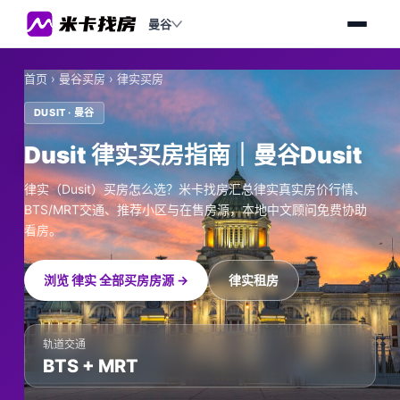
曼谷
首页
›
曼谷买房
›
律实买房
DUSIT · 曼谷
Dusit 律实买房指南｜曼谷Dusit
律实（Dusit）买房怎么选？米卡找房汇总律实真实房价行情、
BTS/MRT交通、推荐小区与在售房源，本地中文顾问免费协助
看房。
浏览 律实 全部买房房源 →
律实租房
轨道交通
BTS + MRT