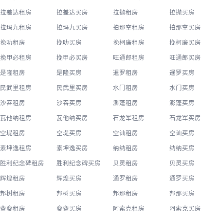
拉差达租房
拉差达买房
拉抛租房
拉抛买房
拉玛九租房
拉玛九买房
拍那空租房
拍那空买房
挽叻租房
挽叻买房
挽柯廉租房
挽柯廉买房
挽甲必租房
挽甲必买房
旺通郎租房
旺通郎买房
是隆租房
是隆买房
暹罗租房
暹罗买房
民武里租房
民武里买房
水门租房
水门买房
沙吞租房
沙吞买房
澎蓬租房
澎蓬买房
瓦他纳租房
瓦他纳买房
石龙军租房
石龙军买房
空堤租房
空堤买房
空讪租房
空讪买房
素坤逸租房
素坤逸买房
纳纳租房
纳纳买房
胜利纪念碑租房
胜利纪念碑买房
贝灵租房
贝灵买房
辉煌租房
辉煌买房
通罗租房
通罗买房
邦树租房
邦树买房
邦那租房
邦那买房
銮銮租房
銮銮买房
阿索克租房
阿索克买房