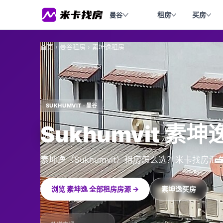
租房
买房
曼谷
首页
›
曼谷租房
›
素坤逸租房
SUKHUMVIT · 曼谷
Sukhumvit 素
素坤逸（Sukhumvit）租房怎么选？米卡找
浏览 素坤逸 全部租房房源 →
素坤逸买房