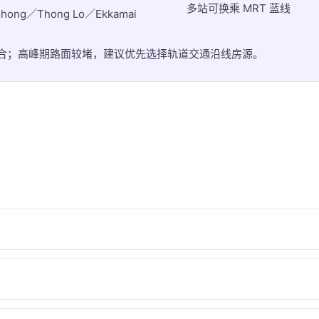
多站可换乘 MRT 蓝线
ong／Thong Lo／Ekkamai
灵活组合；高峰期路面较堵，建议优先选择轨道交通沿线房源。