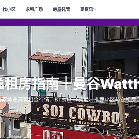
找小区
求租广场
房屋托管
泰资讯
坤逸租房指南｜曼谷Watth
房汇总素坤逸真实租金行情、BTS/MRT交通、推荐小区与在租