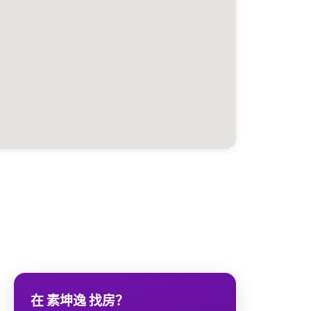
在 素坤逸 找房？