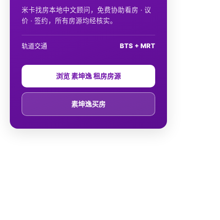
米卡找房本地中文顾问，免费协助看房 · 议
价 · 签约，所有房源均经核实。
轨道交通
BTS + MRT
浏览 素坤逸 租房房源
素坤逸买房