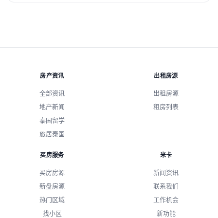
房产资讯
出租房源
全部资讯
出租房源
地产新闻
租房列表
泰国留学
旅居泰国
买房服务
米卡
买房房源
新闻资讯
新盘房源
联系我们
热门区域
工作机会
找小区
新功能