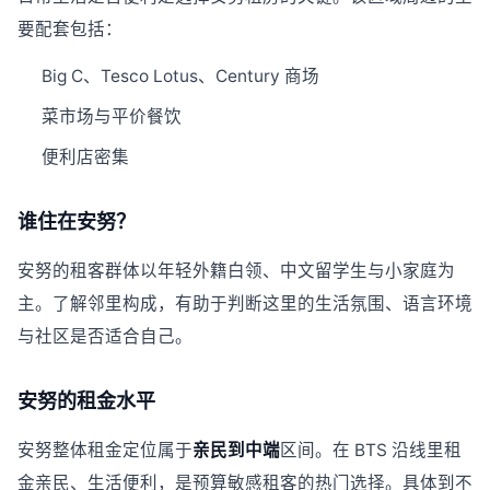
要配套包括：
Big C、Tesco Lotus、Century 商场
菜市场与平价餐饮
便利店密集
谁住在安努？
安努的租客群体以年轻外籍白领、中文留学生与小家庭为
主。了解邻里构成，有助于判断这里的生活氛围、语言环境
与社区是否适合自己。
安努的租金水平
安努整体租金定位属于
亲民到中端
区间。在 BTS 沿线里租
金亲民、生活便利，是预算敏感租客的热门选择。具体到不