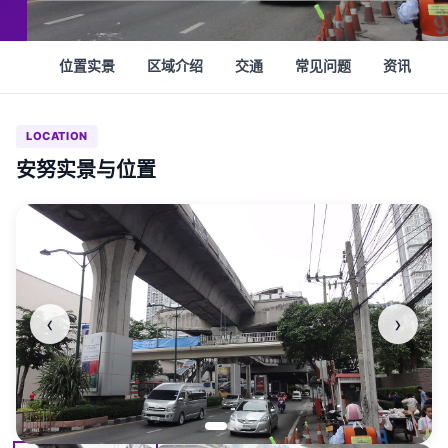
位置实景
区域介绍
交通
常见问题
资讯
LOCATION
安努实景与位置
‹
›