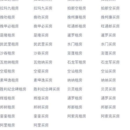
拉玛九租房
拉玛九买房
拍那空租房
拍那空买房
挽叻租房
挽叻买房
挽柯廉租房
挽柯廉买房
挽甲必租房
挽甲必买房
旺通郎租房
旺通郎买房
是隆租房
是隆买房
暹罗租房
暹罗买房
民武里租房
民武里买房
水门租房
水门买房
沙吞租房
沙吞买房
澎蓬租房
澎蓬买房
瓦他纳租房
瓦他纳买房
石龙军租房
石龙军买房
空堤租房
空堤买房
空讪租房
空讪买房
素坤逸租房
素坤逸买房
纳纳租房
纳纳买房
胜利纪念碑租房
胜利纪念碑买房
贝灵租房
贝灵买房
辉煌租房
辉煌买房
通罗租房
通罗买房
邦树租房
邦树买房
邦那租房
邦那买房
銮銮租房
銮銮买房
阿索克租房
阿索克买房
阿里租房
阿里买房