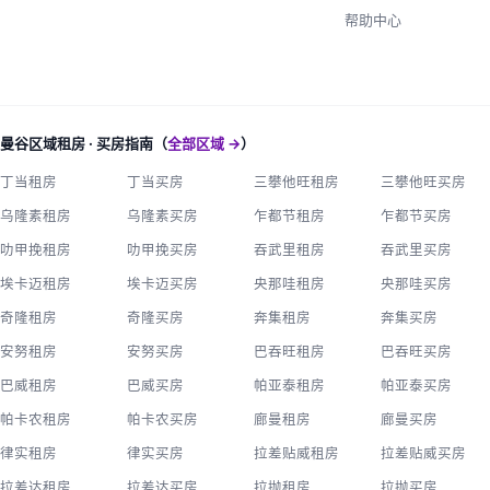
帮助中心
曼谷区域租房 · 买房指南（
全部区域 →
）
丁当租房
丁当买房
三攀他旺租房
三攀他旺买房
乌隆素租房
乌隆素买房
乍都节租房
乍都节买房
叻甲挽租房
叻甲挽买房
吞武里租房
吞武里买房
埃卡迈租房
埃卡迈买房
央那哇租房
央那哇买房
奇隆租房
奇隆买房
奔集租房
奔集买房
安努租房
安努买房
巴吞旺租房
巴吞旺买房
巴威租房
巴威买房
帕亚泰租房
帕亚泰买房
帕卡农租房
帕卡农买房
廊曼租房
廊曼买房
律实租房
律实买房
拉差贴威租房
拉差贴威买房
拉差达租房
拉差达买房
拉抛租房
拉抛买房