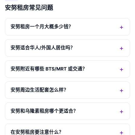
安努租房常见问题
安努租房一个月大概多少钱？
安努适合华人/外国人居住吗？
安努附近有哪些 BTS/MRT 或交通？
安努周边生活配套怎么样？
安努和乌隆素租房哪个更适合？
在安努租房要注意什么？