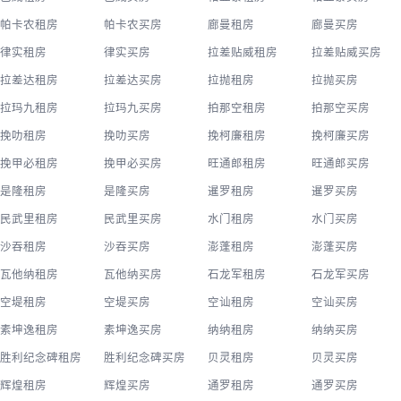
帕卡农租房
帕卡农买房
廊曼租房
廊曼买房
律实租房
律实买房
拉差贴威租房
拉差贴威买房
拉差达租房
拉差达买房
拉抛租房
拉抛买房
拉玛九租房
拉玛九买房
拍那空租房
拍那空买房
挽叻租房
挽叻买房
挽柯廉租房
挽柯廉买房
挽甲必租房
挽甲必买房
旺通郎租房
旺通郎买房
是隆租房
是隆买房
暹罗租房
暹罗买房
民武里租房
民武里买房
水门租房
水门买房
沙吞租房
沙吞买房
澎蓬租房
澎蓬买房
瓦他纳租房
瓦他纳买房
石龙军租房
石龙军买房
空堤租房
空堤买房
空讪租房
空讪买房
素坤逸租房
素坤逸买房
纳纳租房
纳纳买房
胜利纪念碑租房
胜利纪念碑买房
贝灵租房
贝灵买房
辉煌租房
辉煌买房
通罗租房
通罗买房