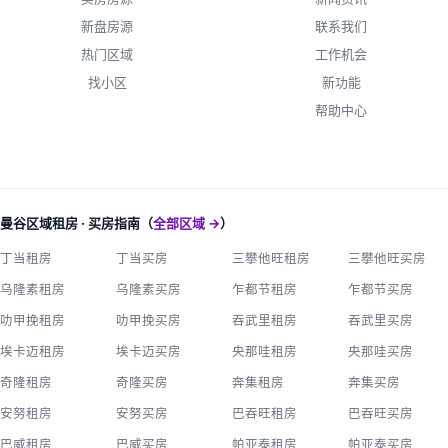
新盘房源
联系我们
热门区域
工作机会
找小区
新功能
帮助中心
曼谷区域租房 · 买房指南（
全部区域 →
）
丁当租房
丁当买房
三攀他旺租房
三攀他旺买房
乌隆素租房
乌隆素买房
乍都节租房
乍都节买房
叻甲挽租房
叻甲挽买房
吞武里租房
吞武里买房
埃卡迈租房
埃卡迈买房
央那哇租房
央那哇买房
奇隆租房
奇隆买房
奔集租房
奔集买房
安努租房
安努买房
巴吞旺租房
巴吞旺买房
巴威租房
巴威买房
帕亚泰租房
帕亚泰买房