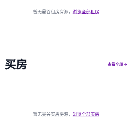
暂无曼谷租房房源，
浏览全部租房
买房
查看全部 →
暂无曼谷买房房源，
浏览全部买房