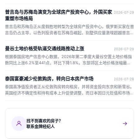
供过于求强化买家议价能力，开发商投资谨慎。政府延长房贷优惠，但提
振作用有限。
普吉岛与苏梅岛演变为全球房产投资中心，外国买家
2026-07-29
重塑市场格局
普吉岛和苏梅岛正从度假胜地转型为全球房产投资中心。俄罗斯买家在普
吉岛仍占主导，以色列投资者在苏梅岛崛起，别墅供应量激增超越普吉
岛，市场呼吁加强监管与房产税改革。
曼谷土地价格受轨道交通线路推动上涨
2026-07-29
根据泰国房地产信息中心数据，2026年第二季度大曼谷空置土地价格指
数同比上涨6.2%至441点，环比下降1.8%。东部郊区土地价格涨幅最
大，达36.3%。轨道交通沿线土地价值持续上升，绿色线延长段涨幅
17.6%。市场整体趋于稳定，但新线路投资区域仍具增长潜力。对于关注
泰国富豪减少伦敦购房，转向日本房产市场
2026-07-28
曼谷房价和泰国投资房产的投资者，这是重要的市场参考。
泰国高净值投资者正从伦敦购房转向租房，并将资金投向东京和新雪谷。
英国经济不确定性和持有成本上升促使调整，而日本因日元贬值和市场稳
定更具吸引力。这一趋势反映了泰国投资者海外房产投资策略的新变化。
找不到喜欢的房子？
→
联系金牌经纪人