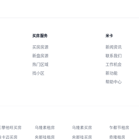
买房服务
米卡
买房房源
新闻资讯
新盘房源
联系我们
热门区域
工作机会
找小区
新功能
帮助中心
三攀他旺买房
乌隆素租房
乌隆素买房
乍都节租房
埃卡迈买房
央那哇租房
央那哇买房
奇隆租房