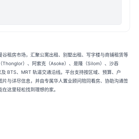
曼谷租房市场，汇聚公寓出租、别墅出租、写字楼与商铺租赁等
honglor）、阿索克（Asoke）、是隆（Silom）、沙吞
圈，以及 BTS、MRT 轨道交通沿线。平台支持按区域、预算、户
图片与详尽信息，并由专属华人置业顾问陪同看房、协助沟通签
能在这里轻松找到理想的家。