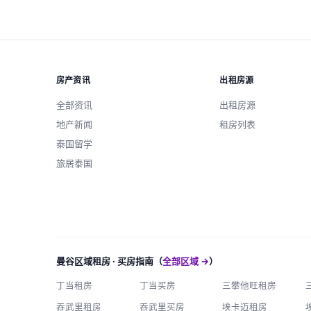
房产资讯
出租房源
全部资讯
出租房源
地产新闻
租房列表
泰国留学
旅居泰国
曼谷区域租房 · 买房指南（
全部区域 →
）
丁当租房
丁当买房
三攀他旺租房
吞武里租房
吞武里买房
埃卡迈租房