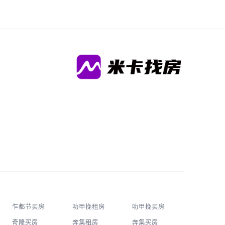
乍都节买房
叻甲挽租房
叻甲挽买房
奇隆买房
奔集租房
奔集买房