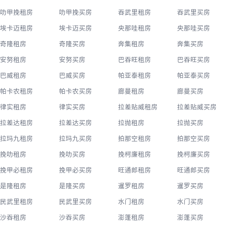
叻甲挽租房
叻甲挽买房
吞武里租房
吞武里买房
埃卡迈租房
埃卡迈买房
央那哇租房
央那哇买房
奇隆租房
奇隆买房
奔集租房
奔集买房
安努租房
安努买房
巴吞旺租房
巴吞旺买房
巴威租房
巴威买房
帕亚泰租房
帕亚泰买房
帕卡农租房
帕卡农买房
廊曼租房
廊曼买房
律实租房
律实买房
拉差贴威租房
拉差贴威买房
拉差达租房
拉差达买房
拉抛租房
拉抛买房
拉玛九租房
拉玛九买房
拍那空租房
拍那空买房
挽叻租房
挽叻买房
挽柯廉租房
挽柯廉买房
挽甲必租房
挽甲必买房
旺通郎租房
旺通郎买房
是隆租房
是隆买房
暹罗租房
暹罗买房
民武里租房
民武里买房
水门租房
水门买房
沙吞租房
沙吞买房
澎蓬租房
澎蓬买房