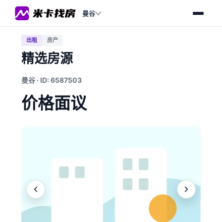
曼谷
出租
房产
精选房源
曼谷 · ID: 6587503
价格面议