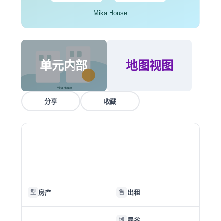
单元内部
地图视图
分享
收藏
房产
出租
型
售
曼谷
城