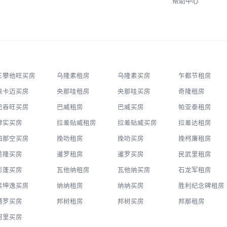
帮助中心
三攀他旺买房
乌隆素租房
乌隆素买房
乍都节租房
埃卡迈买房
央那哇租房
央那哇买房
奇隆租房
巴吞旺买房
巴威租房
巴威买房
帕亚泰租房
律实买房
拉差贴威租房
拉差贴威买房
拉差达租房
拍那空买房
挽叻租房
挽叻买房
挽柯廉租房
是隆买房
暹罗租房
暹罗买房
民武里租房
澎蓬买房
瓦他纳租房
瓦他纳买房
石龙军租房
素坤逸买房
纳纳租房
纳纳买房
胜利纪念碑租房
通罗买房
邦树租房
邦树买房
邦那租房
阿里买房