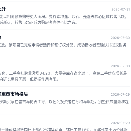
上升
2026-07-31
能以相同预算购得更大面积。曼谷素坤逸、沙吞、是隆等核心区域转售活跃，
减新盘，转售市场正成为购房者高性价比之选。
放
2026-07-30
3日起开始发放。该项目已完成申请者选择和预订权分配，成功接收者需确认并提交财务
2026-07-30
万套，二手房挂牌量激增34.2%。大曼谷库存占比过半，高端二手供应增长最
府延长房贷优惠，但提振作用有限。
家重塑市场格局
2026-07-29
罗斯买家在普吉岛仍占主导，以色列投资者在苏梅岛崛起，别墅供应量激增超
2026-07-29
土地价格指数同比上涨6.2%至441点，环比下降1.8%。东部郊区土地价格涨