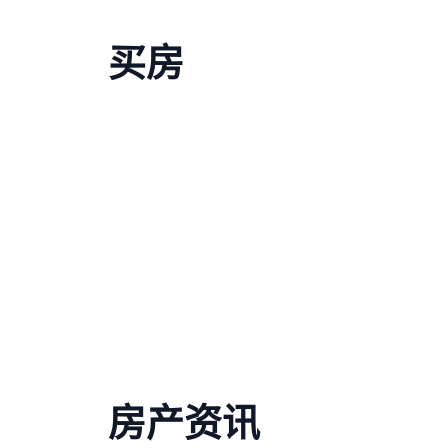
买房
房产资讯