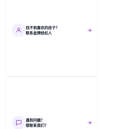
找不到喜欢的房子？
→
联系金牌经纪人
遇到问题？
→
想联系我们？