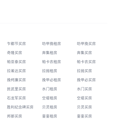
乍都节买房
叻甲挽租房
叻甲挽买房
奇隆买房
奔集租房
奔集买房
帕亚泰买房
帕卡农租房
帕卡农买房
拉差达买房
拉抛租房
拉抛买房
挽柯廉买房
挽甲必租房
挽甲必买房
民武里买房
水门租房
水门买房
石龙军买房
空堤租房
空堤买房
胜利纪念碑买房
贝灵租房
贝灵买房
邦那买房
銮銮租房
銮銮买房