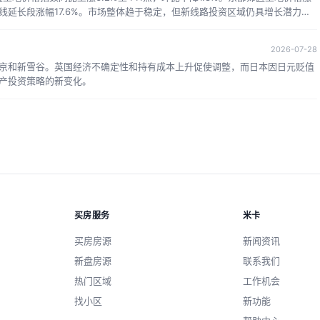
线延长段涨幅17.6%。市场整体趋于稳定，但新线路投资区域仍具增长潜力。
场参考。
2026-07-28
京和新雪谷。英国经济不确定性和持有成本上升促使调整，而日本因日元贬值
产投资策略的新变化。
买房服务
米卡
买房房源
新闻资讯
新盘房源
联系我们
热门区域
工作机会
找小区
新功能