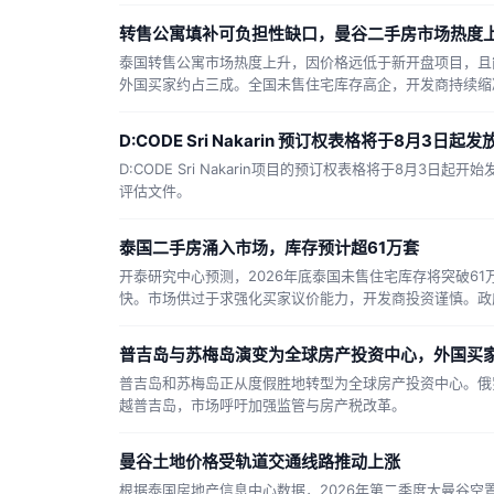
转售公寓填补可负担性缺口，曼谷二手房市场热度
泰国转售公寓市场热度上升，因价格远低于新开盘项目，且
外国买家约占三成。全国未售住宅库存高企，开发商持续缩
D:CODE Sri Nakarin 预订权表格将于8月3日起发
D:CODE Sri Nakarin项目的预订权表格将于8月
评估文件。
泰国二手房涌入市场，库存预计超61万套
开泰研究中心预测，2026年底泰国未售住宅库存将突破61
快。市场供过于求强化买家议价能力，开发商投资谨慎。政
普吉岛与苏梅岛演变为全球房产投资中心，外国买
普吉岛和苏梅岛正从度假胜地转型为全球房产投资中心。俄
越普吉岛，市场呼吁加强监管与房产税改革。
曼谷土地价格受轨道交通线路推动上涨
根据泰国房地产信息中心数据，2026年第二季度大曼谷空置