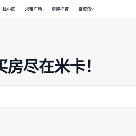
找小区
求租广场
房屋托管
泰资讯
买房尽在米卡！