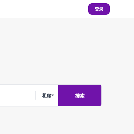
登录
搜索
租房