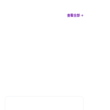
查看全部 →