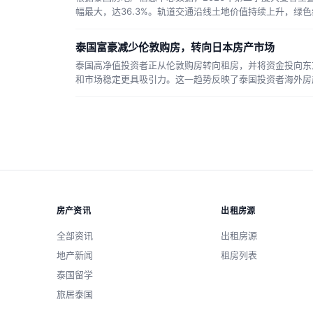
幅最大，达36.3%。轨道交通沿线土地价值持续上升，绿色
对于关注曼谷房价和泰国投资房产的投资者，这是重要的市
泰国富豪减少伦敦购房，转向日本房产市场
泰国高净值投资者正从伦敦购房转向租房，并将资金投向东
和市场稳定更具吸引力。这一趋势反映了泰国投资者海外房
房产资讯
出租房源
全部资讯
出租房源
地产新闻
租房列表
泰国留学
旅居泰国