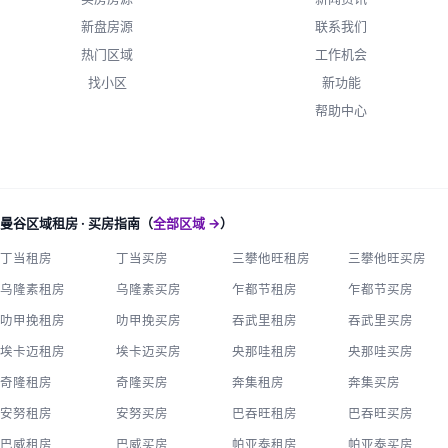
新盘房源
联系我们
热门区域
工作机会
找小区
新功能
帮助中心
曼谷区域租房 · 买房指南（
全部区域 →
）
丁当租房
丁当买房
三攀他旺租房
三攀他旺买房
乌隆素租房
乌隆素买房
乍都节租房
乍都节买房
叻甲挽租房
叻甲挽买房
吞武里租房
吞武里买房
埃卡迈租房
埃卡迈买房
央那哇租房
央那哇买房
奇隆租房
奇隆买房
奔集租房
奔集买房
安努租房
安努买房
巴吞旺租房
巴吞旺买房
巴威租房
巴威买房
帕亚泰租房
帕亚泰买房