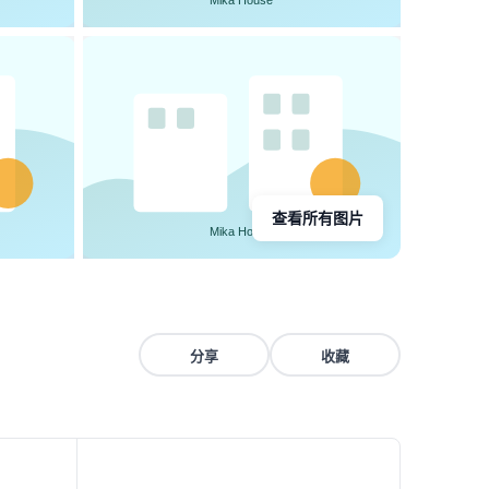
查看所有图片
分享
收藏