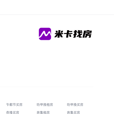
乍都节买房
叻甲挽租房
叻甲挽买房
奇隆买房
奔集租房
奔集买房