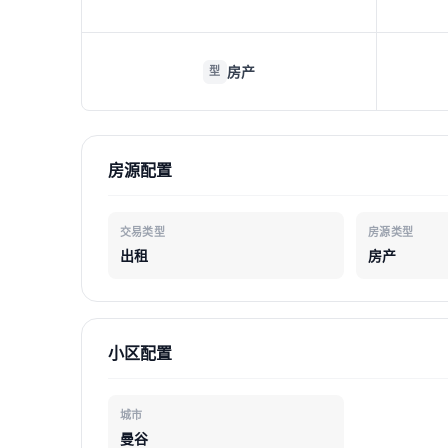
房产
型
房源配置
交易类型
房源类型
出租
房产
小区配置
城市
曼谷