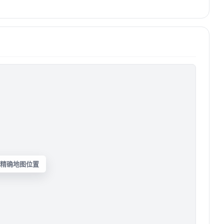
精确地图位置