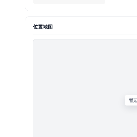
位置地图
暂无