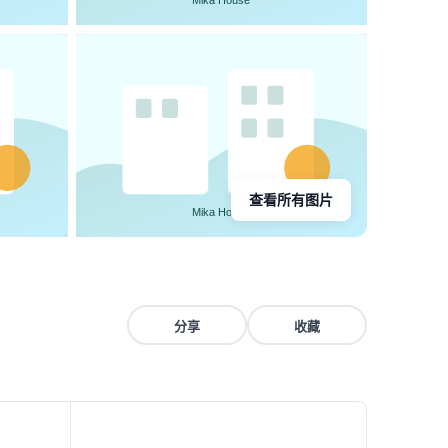
查看所有图片
分享
收藏