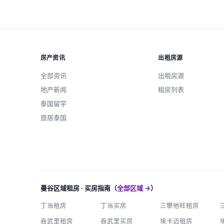
房产资讯
出租房源
全部资讯
出租房源
地产新闻
租房列表
泰国留学
旅居泰国
曼谷区域租房 · 买房指南（
全部区域 →
）
丁当租房
丁当买房
三攀他旺租房
吞武里租房
吞武里买房
埃卡迈租房