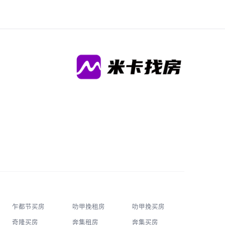
乍都节买房
叻甲挽租房
叻甲挽买房
奇隆买房
奔集租房
奔集买房