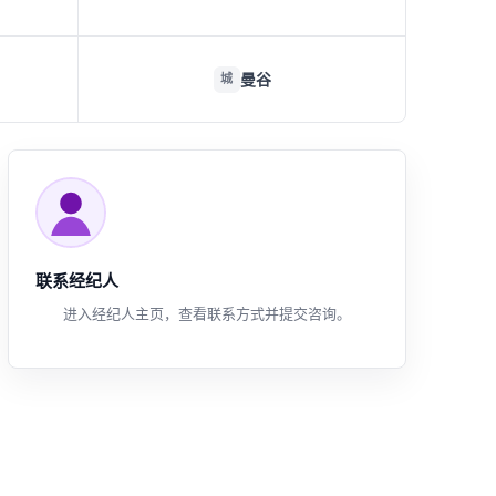
曼谷
城
联系经纪人
进入经纪人主页，查看联系方式并提交咨询。