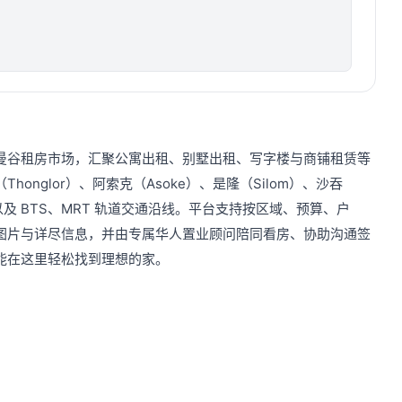
曼谷租房市场，汇聚公寓出租、别墅出租、写字楼与商铺租赁等
honglor）、阿索克（Asoke）、是隆（Silom）、沙吞
圈，以及 BTS、MRT 轨道交通沿线。平台支持按区域、预算、户
图片与详尽信息，并由专属华人置业顾问陪同看房、协助沟通签
能在这里轻松找到理想的家。