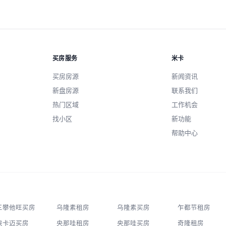
买房服务
米卡
买房房源
新闻资讯
新盘房源
联系我们
热门区域
工作机会
找小区
新功能
帮助中心
三攀他旺买房
乌隆素租房
乌隆素买房
乍都节租房
埃卡迈买房
央那哇租房
央那哇买房
奇隆租房