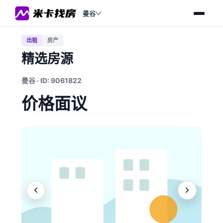
曼谷
出租
房产
精选房源
曼谷 · ID: 9061822
价格面议