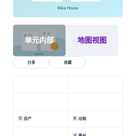
单元内部
地图视图
分享
收藏
房产
出租
型
售
曼谷
城