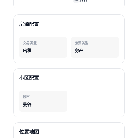
房源配置
交易类型
房源类型
出租
房产
小区配置
城市
曼谷
位置地图