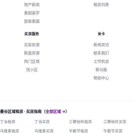
地产新闻
租房列表
泰国留学
旅居泰国
买房服务
米卡
买房房源
新闻资讯
新盘房源
联系我们
热门区域
工作机会
找小区
新功能
帮助中心
曼谷区域租房 · 买房指南（
全部区域 →
）
丁当租房
丁当买房
三攀他旺租房
三攀他旺买房
乌隆素租房
乌隆素买房
乍都节租房
乍都节买房