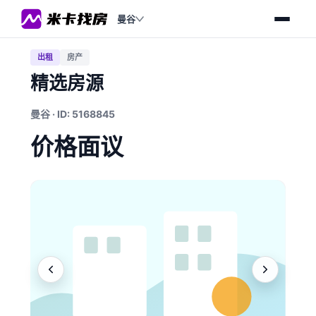
曼谷
出租
房产
精选房源
曼谷 · ID: 5168845
价格面议