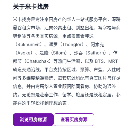
关于米卡找房
米卡找房是专注泰国房产的华人一站式服务平台，深耕
曼谷租房市场，汇聚公寓出租、别墅出租、写字楼与商
铺租赁等各类真实房源，重点覆盖素坤逸
（Sukhumvit）、通罗（Thonglor）、阿索克
（Asoke）、是隆（Silom）、沙吞（Sathorn）、乍
都节（Chatuchak）等热门生活圈，以及 BTS、MRT
轨道交通沿线。平台支持按区域、预算、户型、入住时
间等多维度精准筛选，每套房源均配有真实图片与详尽
信息，并由专属华人置业顾问陪同看房、协助沟通签
约。无论您是赴泰工作、留学、旅居还是长租定居，都
能在这里轻松找到理想的家。
浏览租房房源
查看买房房源