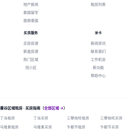
地产新闻
租房列表
泰国留学
旅居泰国
买房服务
米卡
买房房源
新闻资讯
新盘房源
联系我们
热门区域
工作机会
找小区
新功能
帮助中心
曼谷区域租房 · 买房指南（
全部区域 →
）
丁当租房
丁当买房
三攀他旺租房
三攀他旺买房
乌隆素租房
乌隆素买房
乍都节租房
乍都节买房