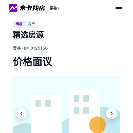
曼谷
出租
房产
精选房源
曼谷 · ID: 3125156
价格面议