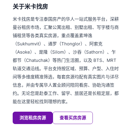
关于米卡找房
米卡找房是专注泰国房产的华人一站式服务平台，深耕
曼谷租房市场，汇聚公寓出租、别墅出租、写字楼与商
铺租赁等各类真实房源，重点覆盖素坤逸
（Sukhumvit）、通罗（Thonglor）、阿索克
（Asoke）、是隆（Silom）、沙吞（Sathorn）、乍
都节（Chatuchak）等热门生活圈，以及 BTS、MRT
轨道交通沿线。平台支持按区域、预算、户型、入住时
间等多维度精准筛选，每套房源均配有真实图片与详尽
信息，并由专属华人置业顾问陪同看房、协助沟通签
约。无论您是赴泰工作、留学、旅居还是长租定居，都
能在这里轻松找到理想的家。
浏览租房房源
查看买房房源