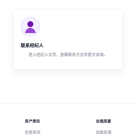
联系经纪人
进入经纪人主页，查看联系方式并提交咨询。
房产资讯
出租房源
全部资讯
出租房源