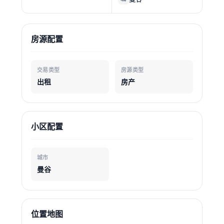
房源配置
交易类型
房源类型
出租
房产
小区配置
城市
曼谷
位置地图