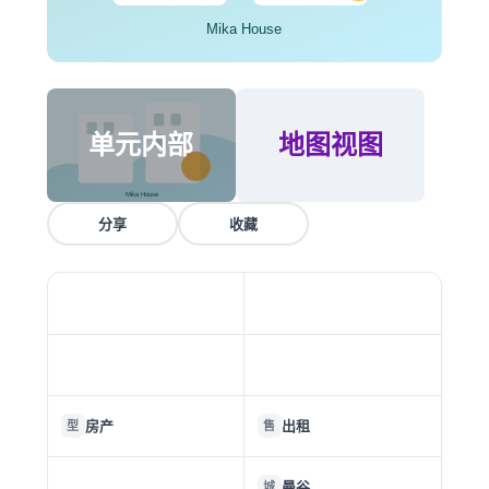
单元内部
地图视图
分享
收藏
房产
出租
型
售
曼谷
城