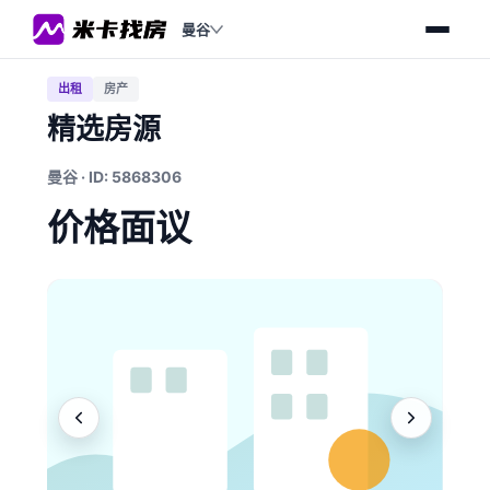
曼谷
出租
房产
精选房源
曼谷 · ID: 5868306
价格面议