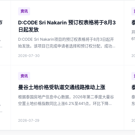
资讯
市
D:CODE Sri Nakarin 预订权表格将于8月3
日起发放
6
，
D:CODE Sri Nakarin项目的预订权表格将于8月3日起开
隆
始发放。该项目已完成申请者选择和预订权分配，成功接
宅
收者需确认并提交财务评估文件。
2026-07-30
2
者
资讯
，
曼谷土地价格受轨道交通线路推动上涨
根据泰国房地产信息中心数据，2026年第二季度大曼谷
空置土地价格指数同比上涨6.2%至441点，环比下降
。
1.8%。东部郊区土地价格涨幅最大，达36.3%。轨道交
崛
通沿线土地价值持续上升，绿色线延长段涨幅17.6%。市
房
2026-07-29
2
场整体趋于稳定，但新线路投资区域仍具增长潜力。对于
关注曼谷房价和泰国投资房产的投资者，这是重要的市场