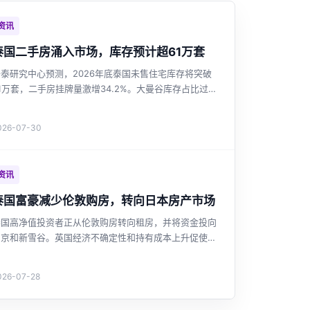
资讯
泰国二手房涌入市场，库存预计超61万套
开泰研究中心预测，2026年底泰国未售住宅库存将突破
1万套，二手房挂牌量激增34.2%。大曼谷库存占比过
半，高端二手供应增长最快。市场供过于求强化买家议价
能力，开发商投资谨慎。政府延长房贷优惠，但提振作用
026-07-30
有限。
资讯
泰国富豪减少伦敦购房，转向日本房产市场
泰国高净值投资者正从伦敦购房转向租房，并将资金投向
东京和新雪谷。英国经济不确定性和持有成本上升促使调
整，而日本因日元贬值和市场稳定更具吸引力。这一趋势
反映了泰国投资者海外房产投资策略的新变化。
026-07-28