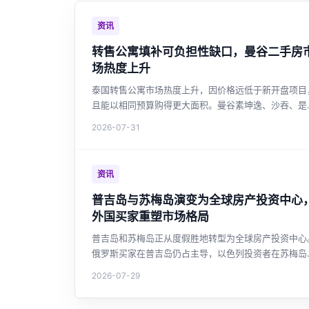
资讯
转售公寓填补可负担性缺口，曼谷二手房
场热度上升
泰国转售公寓市场热度上升，因价格远低于新开盘项目
且能以相同预算购得更大面积。曼谷素坤逸、沙吞、是
等核心区域转售活跃，外国买家约占三成。全国未售住
2026-07-31
库存高企，开发商持续缩减新盘，转售市场正成为购房
高性价比之选。
资讯
普吉岛与苏梅岛演变为全球房产投资中心
外国买家重塑市场格局
普吉岛和苏梅岛正从度假胜地转型为全球房产投资中心
俄罗斯买家在普吉岛仍占主导，以色列投资者在苏梅岛
起，别墅供应量激增超越普吉岛，市场呼吁加强监管与
2026-07-29
产税改革。