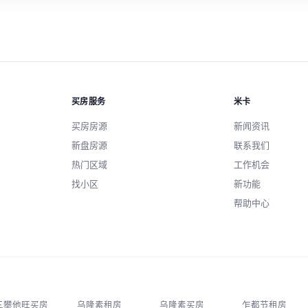
参考。
买房服务
米卡
买房房源
新闻资讯
新盘房源
联系我们
热门区域
工作机会
找小区
新功能
帮助中心
三攀他旺买房
乌隆素租房
乌隆素买房
乍都节租房