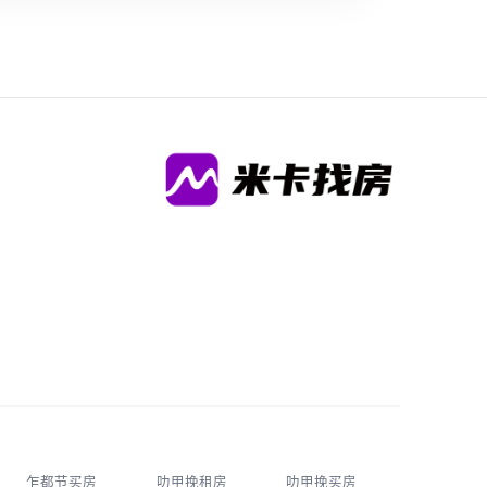
乍都节买房
叻甲挽租房
叻甲挽买房