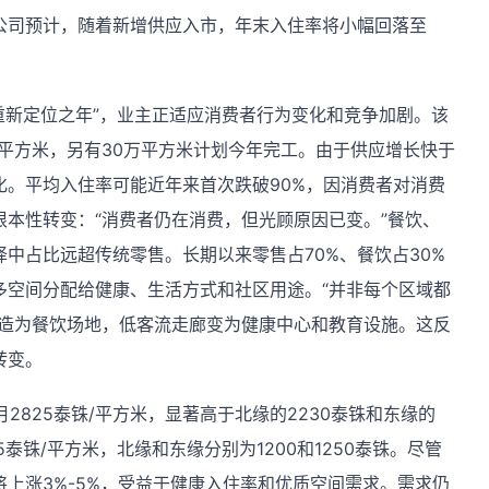
公司预计，随着新增供应入市，年末入住率将小幅回落至
“重新定位之年”，业主正适应消费者行为变化和竞争加剧。该
5万平方米，另有30万平方米计划今年完工。由于供应增长快于
化。平均入住率可能近年来首次跌破90%，因消费者对消费
本性转变：“消费者仍在消费，但光顾原因已变。”餐饮、
中占比远超传统零售。长期以来零售占70%、餐饮占30%
多空间分配给健康、生活方式和社区用途。“并非每个区域都
改造为餐饮场地，低客流走廊变为健康中心和教育设施。这反
转变。
2825泰铢/平方米，显著高于北缘的2230泰铢和东缘的
5泰铢/平方米，北缘和东缘分别为1200和1250泰铢。尽管
上涨3%-5%，受益于健康入住率和优质空间需求。需求仍