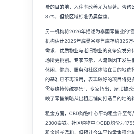
费的目的地，入住率改善尤为显著。咨询
87%，但按区域标准仍属健康。
另一机构将2026年描述为泰国零售业的
机构估计2025年底曼谷零售库存约82
需求，优质物业与老旧物业的竞争愈发分
场所更挑剔。专家表示，人流动因正发生根
休闲、健康、服务和社区体验在目的地选择
的基准已不再适用，表现较好的项目将更
需要维持传统零售”，专家指出，屋顶被
映了零售策略从出租店铺向打造目的地的
租金方面，CBD购物中心平均租金升至每月
2300泰铢。社区购物中心CBD均价为175
租金增长温和，但预计今年平均零售租金将