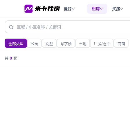
租房
买房
曼谷
全部类型
公寓
别墅
写字楼
土地
厂房/仓库
商铺
价格
共
0
套
1万内
1-3万
3-6万
6-10万
10万+
面积（㎡）
50-100
100-200
200+
50㎡内
卧室数
1室
2室
3室
4室
5室+
租期
不限
月租
日租
周租
短租