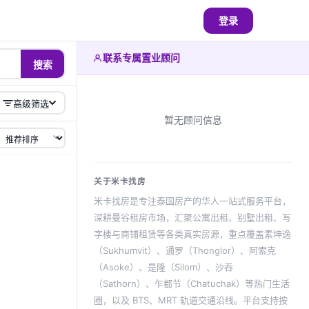
登录
联系专属置业顾问
搜索
高级筛选
暂无顾问信息
关于米卡找房
米卡找房是专注泰国房产的华人一站式服务平台，
深耕曼谷租房市场，汇聚公寓出租、别墅出租、写
字楼与商铺租赁等各类真实房源，重点覆盖素坤逸
（Sukhumvit）、通罗（Thonglor）、阿索克
（Asoke）、是隆（Silom）、沙吞
（Sathorn）、乍都节（Chatuchak）等热门生活
圈，以及 BTS、MRT 轨道交通沿线。平台支持按