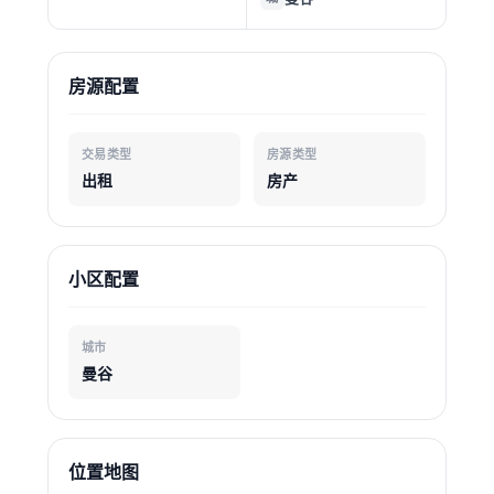
房源配置
交易类型
房源类型
出租
房产
小区配置
城市
曼谷
位置地图