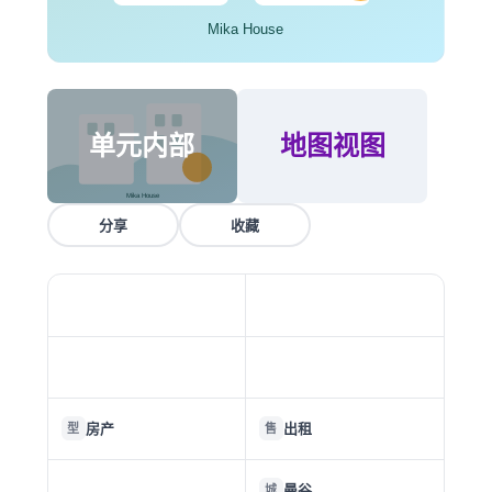
单元内部
地图视图
分享
收藏
房产
出租
型
售
曼谷
城