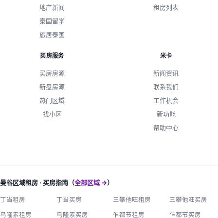
地产新闻
租房列表
泰国留学
旅居泰国
买房服务
米卡
买房房源
新闻资讯
新盘房源
联系我们
热门区域
工作机会
找小区
新功能
帮助中心
曼谷区域租房 · 买房指南（
全部区域 →
）
丁当租房
丁当买房
三攀他旺租房
三攀他旺买房
乌隆素租房
乌隆素买房
乍都节租房
乍都节买房