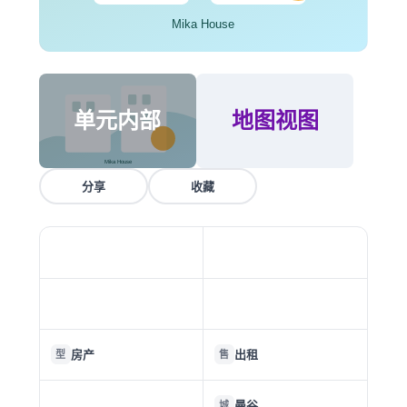
单元内部
地图视图
分享
收藏
房产
出租
型
售
曼谷
城