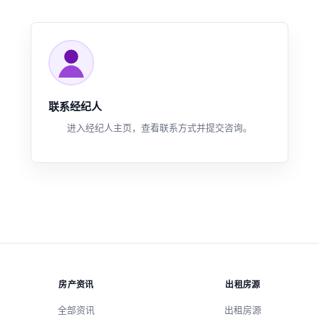
联系经纪人
进入经纪人主页，查看联系方式并提交咨询。
房产资讯
出租房源
全部资讯
出租房源