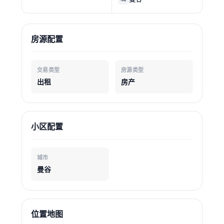
房源配置
交易类型
房源类型
出租
房产
小区配置
城市
曼谷
位置地图