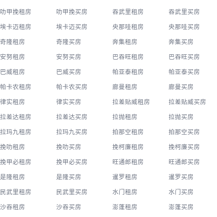
叻甲挽租房
叻甲挽买房
吞武里租房
吞武里买房
埃卡迈租房
埃卡迈买房
央那哇租房
央那哇买房
奇隆租房
奇隆买房
奔集租房
奔集买房
安努租房
安努买房
巴吞旺租房
巴吞旺买房
巴威租房
巴威买房
帕亚泰租房
帕亚泰买房
帕卡农租房
帕卡农买房
廊曼租房
廊曼买房
律实租房
律实买房
拉差贴威租房
拉差贴威买房
拉差达租房
拉差达买房
拉抛租房
拉抛买房
拉玛九租房
拉玛九买房
拍那空租房
拍那空买房
挽叻租房
挽叻买房
挽柯廉租房
挽柯廉买房
挽甲必租房
挽甲必买房
旺通郎租房
旺通郎买房
是隆租房
是隆买房
暹罗租房
暹罗买房
民武里租房
民武里买房
水门租房
水门买房
沙吞租房
沙吞买房
澎蓬租房
澎蓬买房