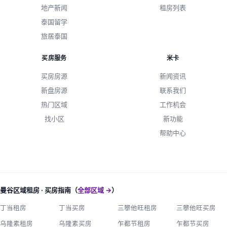
地产新闻
租房列表
泰国留学
旅居泰国
买房服务
米卡
买房房源
新闻资讯
新盘房源
联系我们
热门区域
工作机会
找小区
新功能
帮助中心
曼谷区域租房 · 买房指南（
全部区域 →
）
丁当租房
丁当买房
三攀他旺租房
三攀他旺买房
乌隆素租房
乌隆素买房
乍都节租房
乍都节买房