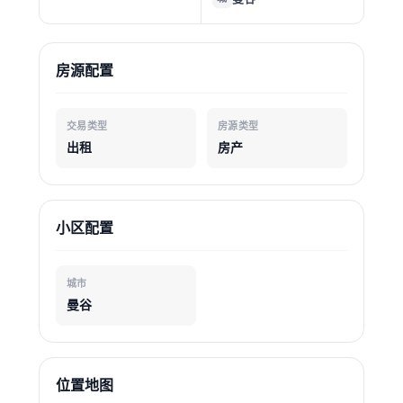
房源配置
交易类型
房源类型
出租
房产
小区配置
城市
曼谷
位置地图