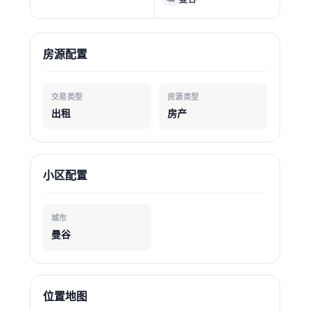
房源配置
交易类型
房源类型
出租
房产
小区配置
城市
曼谷
位置地图