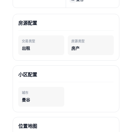
房源配置
交易类型
房源类型
出租
房产
小区配置
城市
曼谷
位置地图