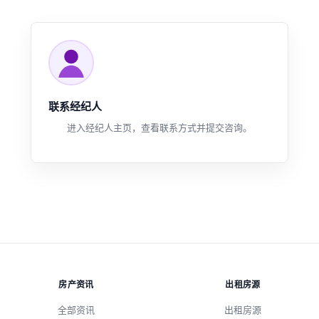
联系经纪人
进入经纪人主页，查看联系方式并提交咨询。
房产资讯
出租房源
全部资讯
出租房源