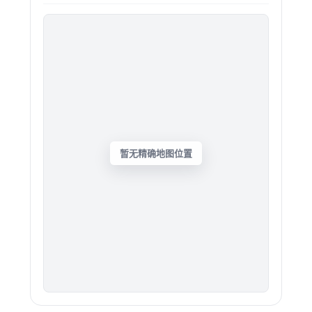
暂无精确地图位置