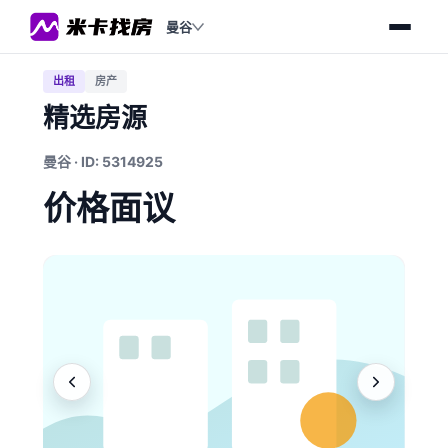
曼谷
出租
房产
精选房源
曼谷 · ID: 5314925
价格面议