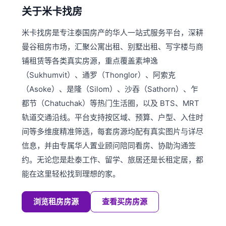
关于米卡找房
米卡找房是专注泰国房产的华人一站式服务平台，深耕
曼谷租房市场，汇聚公寓出租、别墅出租、写字楼与商
铺租赁等各类真实房源，重点覆盖素坤逸
（Sukhumvit）、通罗（Thonglor）、阿索克
（Asoke）、是隆（Silom）、沙吞（Sathorn）、乍
都节（Chatuchak）等热门生活圈，以及 BTS、MRT
轨道交通沿线。平台支持按区域、预算、户型、入住时
间等多维度精准筛选，每套房源均配有真实图片与详尽
信息，并由专属华人置业顾问陪同看房、协助沟通签
约。无论您是赴泰工作、留学、旅居还是长租定居，都
能在这里轻松找到理想的家。
浏览租房房源
查看买房房源