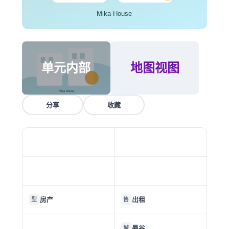
单元内部
地图视图
分享
收藏
房产
出租
型
售
曼谷
城