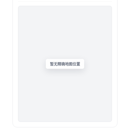
暂无精确地图位置