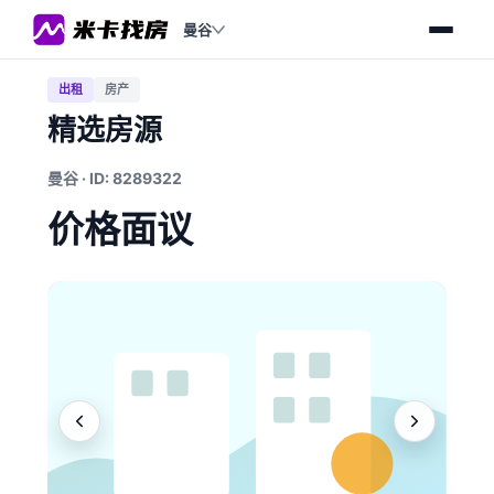
曼谷
出租
房产
精选房源
曼谷 · ID: 8289322
价格面议