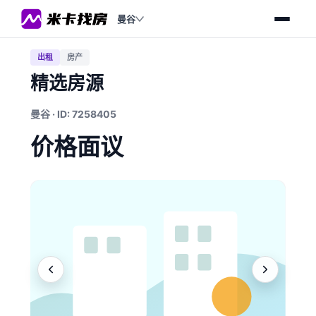
曼谷
出租
房产
精选房源
曼谷 · ID: 7258405
价格面议