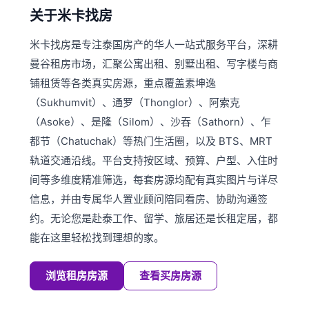
关于米卡找房
米卡找房是专注泰国房产的华人一站式服务平台，深耕
曼谷租房市场，汇聚公寓出租、别墅出租、写字楼与商
铺租赁等各类真实房源，重点覆盖素坤逸
（Sukhumvit）、通罗（Thonglor）、阿索克
（Asoke）、是隆（Silom）、沙吞（Sathorn）、乍
都节（Chatuchak）等热门生活圈，以及 BTS、MRT
轨道交通沿线。平台支持按区域、预算、户型、入住时
间等多维度精准筛选，每套房源均配有真实图片与详尽
信息，并由专属华人置业顾问陪同看房、协助沟通签
约。无论您是赴泰工作、留学、旅居还是长租定居，都
能在这里轻松找到理想的家。
浏览租房房源
查看买房房源