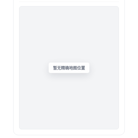
暂无精确地图位置