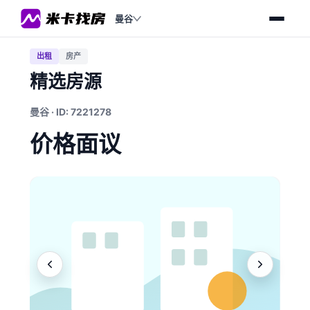
曼谷
出租
房产
精选房源
曼谷 · ID: 7221278
价格面议