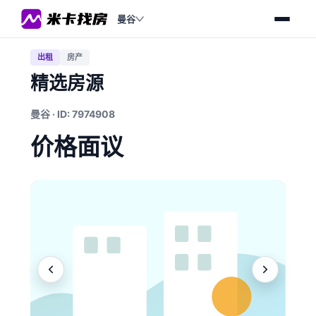
曼谷
出租
房产
精选房源
曼谷 · ID: 7974908
价格面议