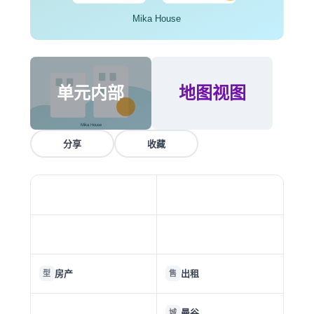
单元内部
地图视图
分享
收藏
房产
出租
型
售
曼谷
城