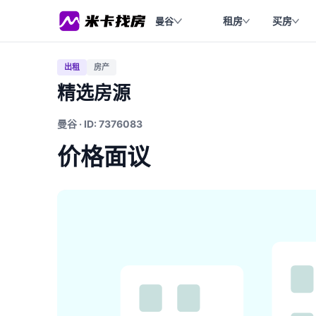
租房
买房
曼谷
出租
房产
精选房源
曼谷 · ID: 7376083
价格面议