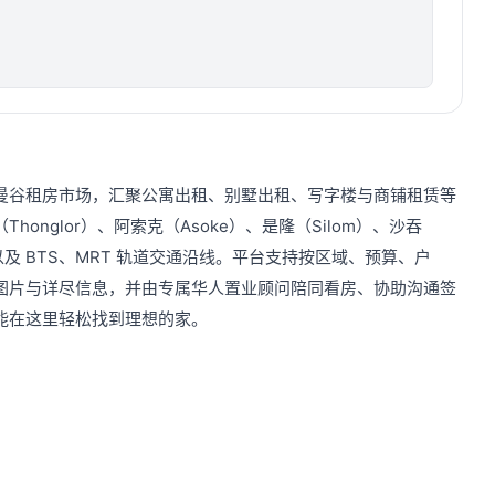
曼谷租房市场，汇聚公寓出租、别墅出租、写字楼与商铺租赁等
honglor）、阿索克（Asoke）、是隆（Silom）、沙吞
圈，以及 BTS、MRT 轨道交通沿线。平台支持按区域、预算、户
图片与详尽信息，并由专属华人置业顾问陪同看房、协助沟通签
能在这里轻松找到理想的家。