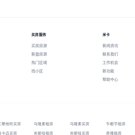
买房服务
米卡
买房房源
新闻资讯
新盘房源
联系我们
热门区域
工作机会
找小区
新功能
帮助中心
三攀他旺买房
乌隆素租房
乌隆素买房
乍都节租房
埃卡迈买房
央那哇租房
央那哇买房
奇隆租房