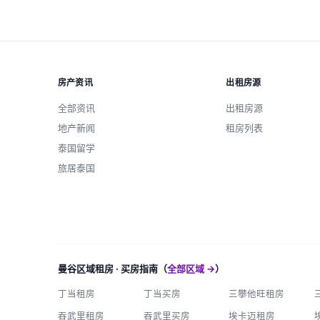
房产资讯
出租房源
全部资讯
出租房源
地产新闻
租房列表
泰国留学
旅居泰国
曼谷区域租房 · 买房指南（
全部区域 →
）
丁当租房
丁当买房
三攀他旺租房
吞武里租房
吞武里买房
埃卡迈租房